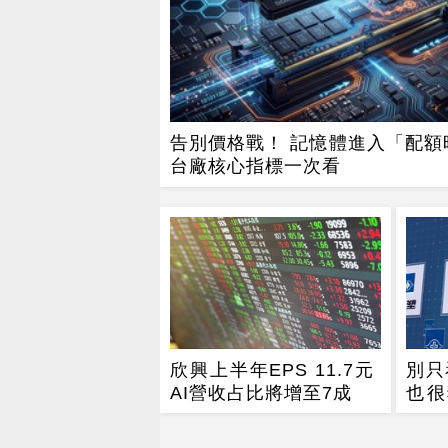
告別價格戰！ 記憶體進入「配額
台廠核心指標一次看
欣興上半年EPS 11.7元
別只
AI營收占比將增至7成
也很
增衝