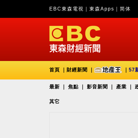
EBC東森電視
｜
東森Apps
｜
简体
首頁
財經新聞
57
最新
焦點
影音新聞
產業
其它