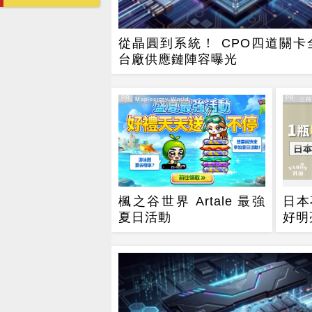
從晶圓到系統！ CPO四道關卡
台廠供應鏈陣容曝光
PR
PR
PR・Maplestory World
PR・三
楓之谷世界 Artale 最強
日本
夏日活動
好明