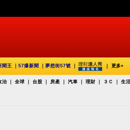
新聞王
57爆新聞
夢想街57號
更多+
政治
全球
台股
房產
汽車
理財
３Ｃ
生