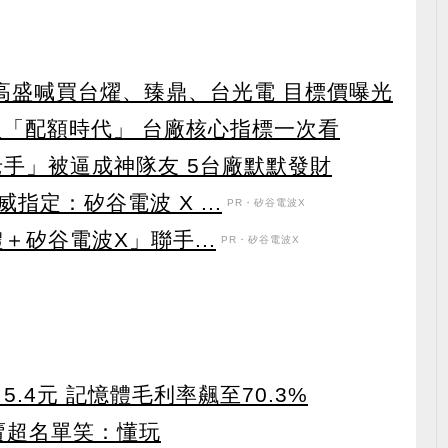
！ 高盛喊買台燿、臻鼎、台光電 目標價曝光
入「配額時代」 台廠核心指標一次看
老手」被逼成神隊友 5台廠默默發財
定：矽谷電波 X ...
PR・矽谷電波X
＋矽谷電波X」聯手...
PR・矽谷電波X
5.4元 記憶體毛利率飆至70.3%
賣超名單笑：懂玩