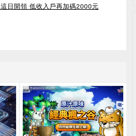
 這日開領 低收入戶再加碼2000元
PR
PR・Maplestory Worlds