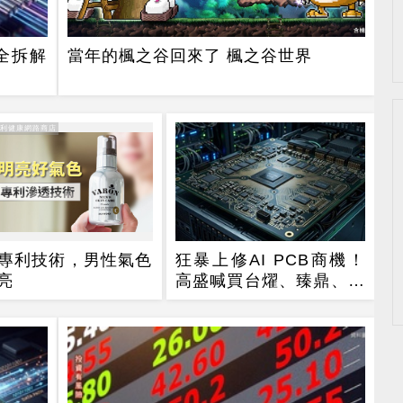
全拆解
當年的楓之谷回來了 楓之谷世界
得利健康網路商店
專利技術，男性氣色
狂暴上修AI PCB商機！
亮
高盛喊買台燿、臻鼎、台
光電 目標價曝光