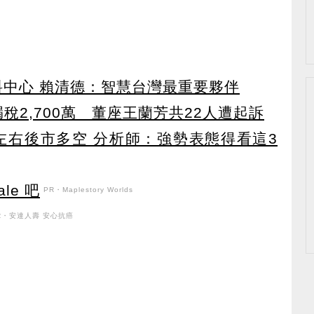
資料中心 賴清德：智慧台灣最重要夥伴
稅2,700萬 董座王蘭芳共22人遭起訴
左右後市多空 分析師：強勢表態得看這3
le 吧
PR・Maplestory Worlds
R・安達人壽 安心抗癌