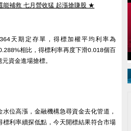
還能補救 七月營收猛 起漲搶賺股
★
元364天期定存單，得標加權平均利率為
0.288%相比，得標利率再度下滑0.018個百
5億元資金進場搶標。
金水位高漲，金融機構急尋資金去化管道，
得標利率續探低點，今天開標結果符合市場