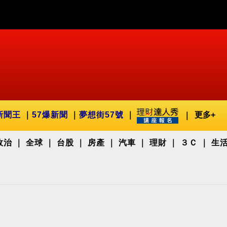
新聞王
57爆新聞
夢想街57號
更多+
政治
全球
台股
房產
汽車
理財
３Ｃ
生