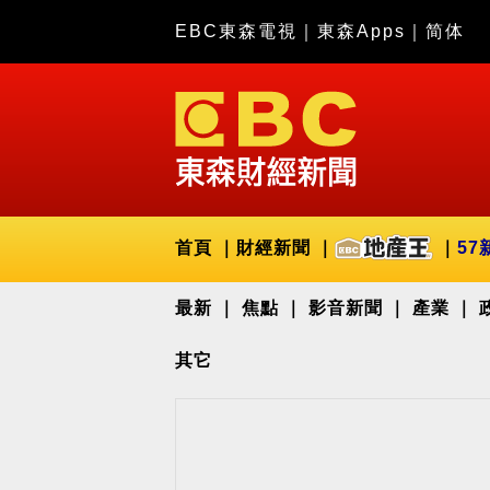
EBC東森電視
｜
東森Apps
｜
简体
首頁
財經新聞
57
最新
焦點
影音新聞
產業
其它