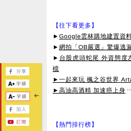
【往下看更多】
►
Google雲林購地建置
►
網拍「OB嚴選」驚爆逃漏
►
台股虎頭蛇尾 外資態度
檔
►一起來玩 楓之谷世界 Arta
►高油高酒精 加速癌上身
P
【熱門排行榜】