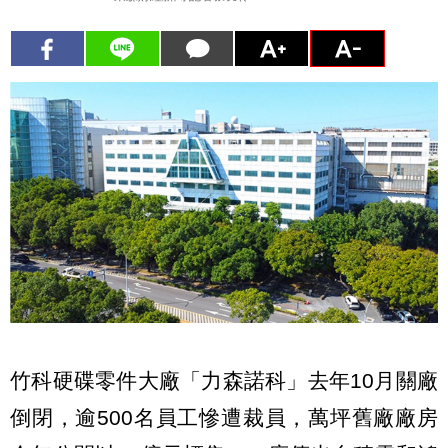
竹科硬碟零件大廠「力森諾科」去年10月關廠
倒閉，逾500名員工慘遭裁員，萬坪舊廠廠房