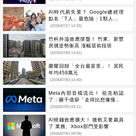
AI時代易失業？ Google總經理
點名「T人」最危險：1類人逆勢
崛起
(2026/07/17 14:33)
竹科外溢效應撐盤！ 竹東、新豐
房價逆勢衝高 漲幅居前段班
(2026/07/06 13:41)
榮耀回歸「全台最富里」！ 居民
年均459萬元
(2026/07/03 14:40)
Meta內部音檔流出！ 祖克柏認
了：砸千億卻「走得比想像慢」
(2026/07/03 09:31)
AI燒錢效應擴大！ 微軟又要裁員
了 業務、Xbox部門受影響
(2026/07/01 09:59)