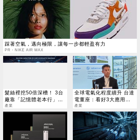
踩著空氣，邁向極限，讓每一步都輕盈有力
PR・NIKE AIR MAX
髮絲裡挖50倍深槽！ 3台
全球電氣化程度續升 台達
廠靠「記憶體老本行」爆
電董座：看好3大應用需
改先進封裝
產業
求
產業