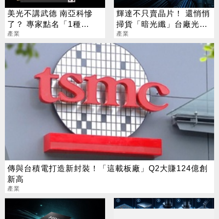
美光不講武德 南亞科慘
輝達不只賣晶片！ 還悄悄
了？ 專家點名「1種
掃貨「暗光纖」台廠光通
人」：是天堂
產業
訊要飛了
產業
傳與台積電打造新封裝！「這載板廠」Q2大賺124億創
新高
產業