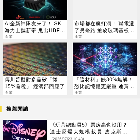
AI全新神隊友來了！ SK
市場都在瘋打洞！ 聯電選
海力士攜新帝 甩出HBF黑
了另條路 搶攻玻璃基板新
科技
產業
戰場
產業
傳川普擬對多晶矽「徵
「這材料」缺30%無解！
15%關稅」 經濟部回應了
恐比記憶體更嚴重 連黃仁
產業
勳都掏錢秒訂
產業
推薦閱讀
《玩具總動員5》票房高也沒用？
迪士尼爆大規模裁員 皮克斯成
「重災區」
(2026/07/23 10:43)