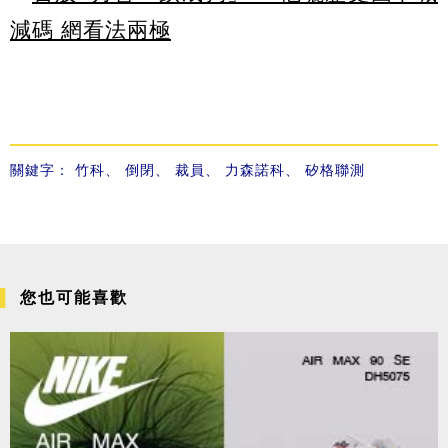
減碼 網看法兩極
關鍵字：
竹科
、
倒閉
、
裁員
、
力森諾科
、
矽格聯測
您也可能喜歡