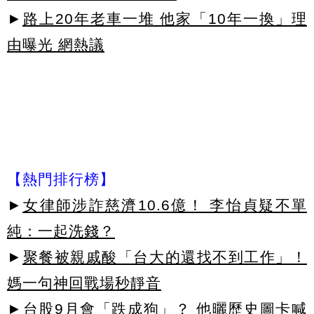
►
路上20年老車一堆 他家「10年一換」理
由曝光 網熱議
【熱門排行榜】
►
女律師涉詐慈濟10.6億！ 李怡貞疑不單
純：一起洗錢？
►
聚餐被親戚酸「台大的還找不到工作」！
媽一句神回戰場秒靜音
►
台股9月會「跌成狗」？ 他曬歷史圖卡喊