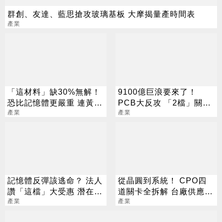
群創、友達、藍思搶攻玻璃基板 大摩揭量產時間表
產業
「這材料」缺30%無解！
9100億巨浪要來了！
恐比記憶體更嚴重 連黃仁
PCB大反攻 「2檔」關門
勳都掏錢秒訂
產業
鎖漲停
產業
記憶體反彈該逃命？ 法人
從晶圓到系統！ CPO四
讚「這檔」大受惠 潛在漲
道關卡全拆解 台廠供應鏈
幅66%
產業
陣容曝光
產業