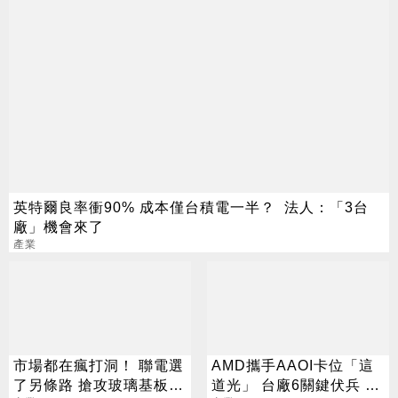
英特爾良率衝90% 成本僅台積電一半？ 法人：「3台
廠」機會來了
產業
市場都在瘋打洞！ 聯電選
AMD攜手AAOI卡位「這
了另條路 搶攻玻璃基板新
道光」 台廠6關鍵伏兵 已