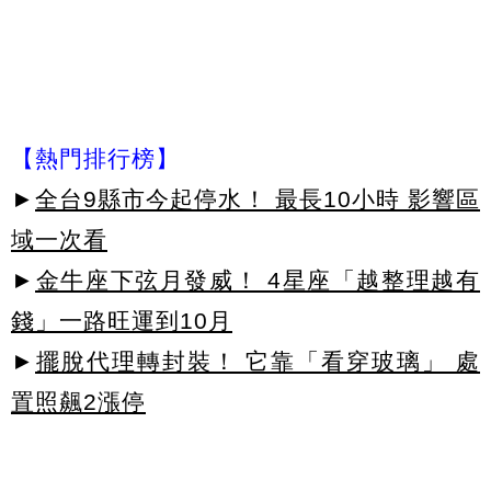
【熱門排行榜】
►
全台9縣市今起停水！ 最長10小時 影響區
域一次看
►
金牛座下弦月發威！ 4星座「越整理越有
錢」一路旺運到10月
►
擺脫代理轉封裝！ 它靠「看穿玻璃」 處
置照飆2漲停