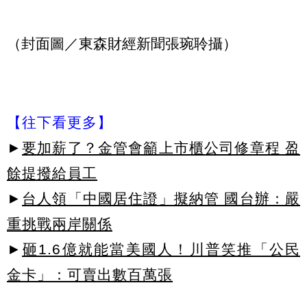
（封面圖／東森財經新聞張琬聆攝）
【往下看更多】
►
要加薪了？金管會籲上市櫃公司修章程 盈
餘提撥給員工
►
台人領「中國居住證」擬納管 國台辦：嚴
重挑戰兩岸關係
►
砸1.6億就能當美國人！川普笑推「公民
金卡」：可賣出數百萬張