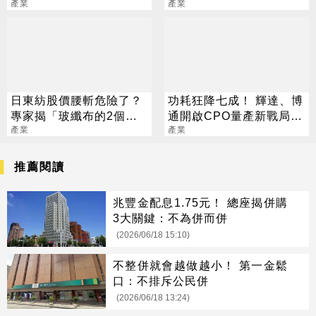
戰場
產業
悄悄列隊
產業
日東紡股價腰斬危險了？
功耗狂降七成！ 輝達、博
專家揭「玻纖布的2個世
通開啟CPO量產新戰局 3
界」：護城河根本沒破
產業
大瓶頸曝光
產業
推薦閱讀
兆豐金配息1.75元！ 總座揭併購
3大關鍵：不為併而併
(2026/06/18 15:10)
不整併就會越做越小！ 第一金鬆
口：不排斥公民併
(2026/06/18 13:24)