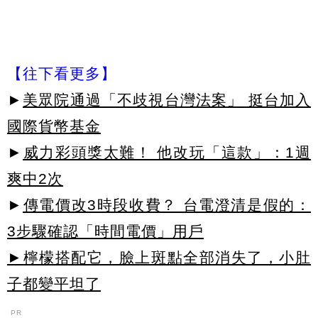
【往下看更多】
►
美眾院通過「不歧視台灣法案」 挺台加入
國際貨幣基金
►
威力彩頭獎太難！ 他改玩「這款」：1週
爽中2次
►
傳電價改3時段收費？ 台電澄清是假的：
3步驟確認「時間電價」用戶
►檸檬搭配它，臉上斑點全部消失了，小肚
子都變平坦了
PR