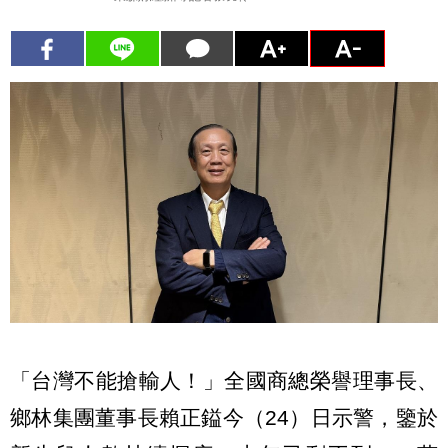
「台灣不能搶輸人！」全國商總榮譽理事長、
鄉林集團董事長賴正鎰今（24）日示警，鑒於