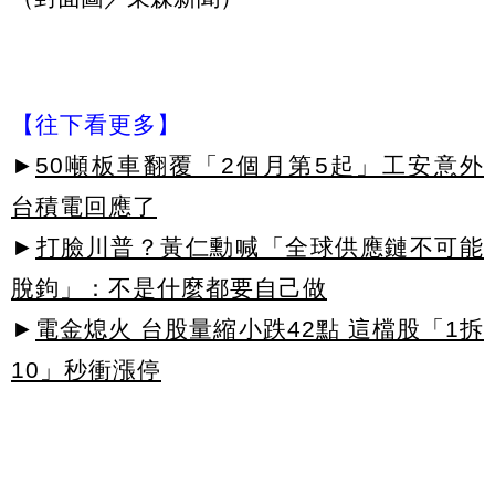
【往下看更多】
►
50噸板車翻覆「2個月第5起」工安意外
台積電回應了
►
打臉川普？黃仁勳喊「全球供應鏈不可能
脫鉤」：不是什麼都要自己做
►
電金熄火 台股量縮小跌42點 這檔股「1拆
10」秒衝漲停