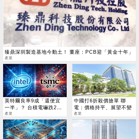
臻鼎深圳製造基地今動土！ 董座：PCB迎「黃金十年」
產業
英特爾良率9成「還便宜
中國打6折殺價搶單 聯
一半」？ 台積電嚇跌2%
電：價格持平、展望不變
專家揭數字背後真相
產業
產業