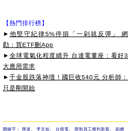
【熱門排行榜】
►
他堅守紀律5%停損「一剁就反彈」 網
勸：買ETF刪App
►
全球電氣化程度續升 台達電董座：看好3
大應用需求
►
千金股跌落神壇！國巨收540元 分析師：
只是剛開始
關鍵字：
輝達
、
李文如
、
台積電
、
限制員工權利新股
、
副總