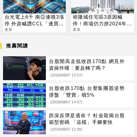
台光電上6千 南亞連噴3漲
裕隆城住宅區3原因喊
停 外資喊讚CCL「邊買邊
停！商場仍力拼2024年開
升評」
產業
幕
產業
推薦閱讀
台股開高走低收跌170點 網見外
資操作嘆：要反轉了嗎？
(2026/08/07 15:57)
台股收跌170點 台塑集團股逆勢
撐盤 「雙寶」噴5%
(2026/08/07 14:07)
跌深反彈是逃命？ 杜金龍揭台股
箱型密碼 「這檔」手腳要快
(2026/08/07 12:36)