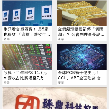
別只看台塑四寶！ 另5家
金價飆漲銀樓卻傳「倒閉
也很猛 「這檔」營收年增
潮」？ 公會副理事長說話
衝7倍
產業
了
產業
欣興上半年EPS 11.7元
全球PCB衝千億美元！
AI營收占比將增至7成
CCL、ABF全面吃緊 台廠
產業
迎兆元商機
產業