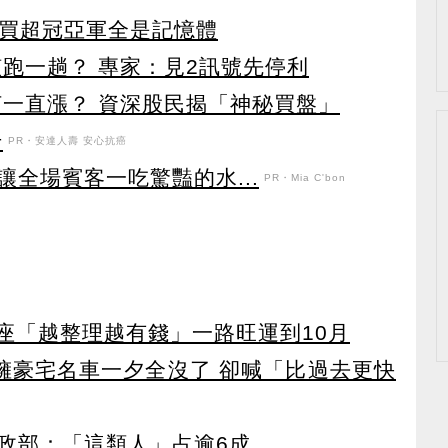
資買超冠亞軍全是記憶體
該跑一趟？ 專家：見2訊號先停利
何一直漲？ 資深股民揭「神秘買盤」
升
PR・安達人壽 安心抗癌
全場賓客一吃驚豔的水...
PR・Mia C'bon
星座「越整理越有錢」一路旺運到10月
坐擁豪宅名車一夕全沒了 卻喊「比過去更快
政部：「這類人」占逾6成