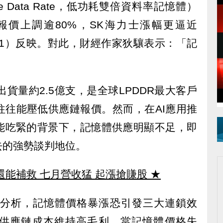
uble Data Rate，低功耗雙倍資料率記憶體）
R報價上調逾80%，SK海力士漲幅更逼近
Q1）反映。對此，財經作家狄驤表示：「記
e出貨量約2.5億支，是全球LPDDR最大客戶
往往能壓低供應鏈報價。然而，在AI應用推
能吃緊的背景下，記憶體供應明顯不足，即
去的強勢談判地位。
還能補救 七月營收猛 起漲搶賺股
★
分析，記憶體價格暴漲恐引發三大連鎖效
供應鏈成本維持高毛利，當記憶體價格失