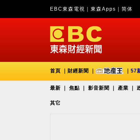
EBC東森電視
｜
東森Apps
｜
简体
首頁
財經新聞
57
最新
焦點
影音新聞
產業
其它