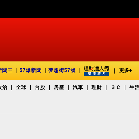
新聞王
57爆新聞
夢想街57號
更多+
政治
全球
台股
房產
汽車
理財
３Ｃ
生