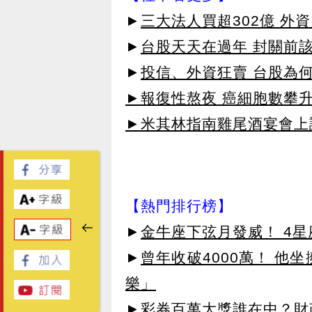
►
三大法人買超302億 外
►
台股天天在過年 封關前
►
投信、外資狂賣 台股為
►報復性熬夜 癌細胞數攀
►米其林指南雞尾酒宴會上讓
【熱門排行榜】
►
金牛座下弦月發威！ 4
►
曾年收破4000萬！ 他
樂」
►
彩券百萬大獎誰在中？財