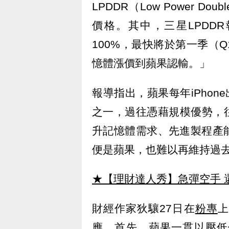
LPDDR（Low Power Do
價格。其中，三星LPDD
100%，最快將於第一季（
憶體漲價到蘋果認輸。」
報導指出，蘋果每年iPhon
之一，過往憑藉規模優勢，
升記憶體需求、先進製程產
便是蘋果，也難以再維持過
★【理財達人秀】急彈空手 
財經作家狄驤27日在
粉專
上
應。首先，蘋果一貫以壓低