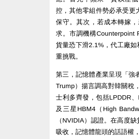
控，其他零組件勢必承受更
保守。其次，若成本轉嫁，新
求。市調機構Counterpoin
貨量恐下滑2.1%，代工廠
重挑戰。
第三，記憶體產業呈現「強者
Trump）揚言調高對韓關
士利多齊發，包括LPDDR、
及三星HBM4（High Ban
（NVIDIA）認證。在高
吸收，記憶體龍頭的話語權