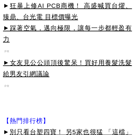
►
狂暴上修AI PCB商機！ 高盛喊買台燿、
臻鼎、台光電 目標價曝光
►踩著空氣，邁向極限，讓每一步都輕盈有
力
PR
►女友見公公頭頂後驚呆！買好用養髮洗髮
給男友引網議論
PR
【熱門排行榜】
►
別只看台塑四寶！ 另5家也很猛 「這檔」