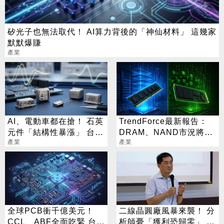
矽光子也無法取代！ AI算力背後的「神仙材料」 這幾家
默默爆賺
產業
AI、電動車都在搶！ 石英
TrendForce最新報告：
元件「結構性暴漲」 台廠
DRAM、NAND市況將分
6雄訂單排到明年
產業
道揚鑣
產業
全球PCB衝千億美元！
二線晶圓廠風暴來襲！ 分
CCL、ABF全面吃緊 台廠
析師憂「獲利恐歸零」 聯