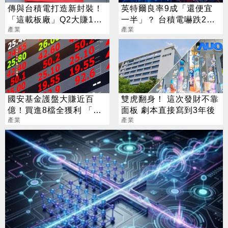
傳與台積電打造新封裝！
英特爾良率9成「還便宜
「這載板廠」Q2大賺124
一半」？ 台積電嚇跌2%
億創新高
產業
專家揭數字背後真相
產業
國安基金護盤大賺近百
雙虎翻身！ 這次發財不靠
億！買進8檔全獲利 「這
面板 劇本直接寫到3年後
檔」貢獻逾7成7
產業
產業