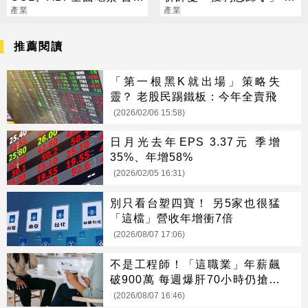
迎兆元商機
產業
電回應了
產業
推薦閱讀
「第一根黑K就出場」策略失
靈？ 老股民踢鐵板：今年全賣飛
(2026/02/06 15:58)
日月光去年EPS 3.37元 季增
35%、年增58%
(2026/02/05 16:31)
別只看台塑四寶！ 另5家也很猛
「這檔」營收年增衝7倍
(2026/08/07 17:06)
不是工程師！「這職業」年薪飆
破900萬 每週爆肝70小時仍搶破
頭
(2026/08/07 16:46)