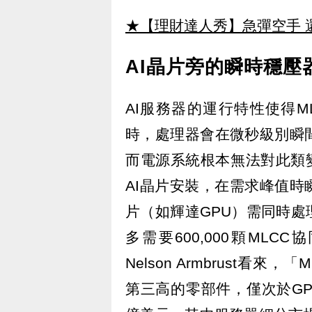
★【理財達人秀】急彈空手 
AI晶片旁的瞬時穩壓
AI服務器的運行特性使得M
時，處理器會在微秒級別瞬
而電源系統根本無法對此類
AI晶片安裝，在需求峰值時
片（如輝達GPU）需同時處
多需要600,000顆ML
Nelson Armbrust看
第三高的零部件，僅次於GP