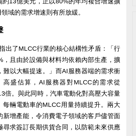
約13億美元，正以80%的年均複合增速擴
用領域的需求增速則有所放緩。
擊
g明確指出了MLCC行業的核心結構性矛盾：「行
0%，且由於設備與材料均依賴內部生產，擴
，難以大幅提速。」而AI服務器端的需求衝
高盛估算，AI服務器對MLCC的需求從
長約4.3倍。與此同時，汽車電動化對高壓大容量
，每輛電動車的MLCC用量持續提升。兩大
的新增產能，令消費電子領域的客戶儘管面
極尋求簽訂長期供貨合同，以防範未來供應