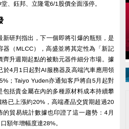
堂、鈺邦、立隆電6/1股價全面漲停。
發
最新研判指出，下一個即將引爆的瓶頸，是
容器（MLCC），高盛並將其定性為「新記
價齊升週期起點的被動元器件細分市場。據
a已於4月1日起對AI服務器及高端汽車應用領
%；Taiyo Yuden亦通知客戶將自5月起對
是包括貴金屬在內的多種原材料成本持續攀
價格已上漲約20%，高端產品交貨期超過20
公佈的貿易統計數據也印證了這一趨勢：4月
出口額年增幅度達28%。