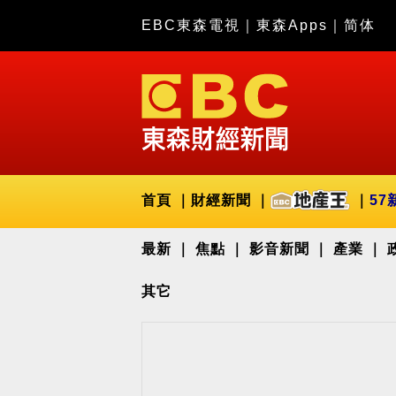
EBC東森電視
｜
東森Apps
｜
简体
首頁
財經新聞
57
最新
焦點
影音新聞
產業
其它