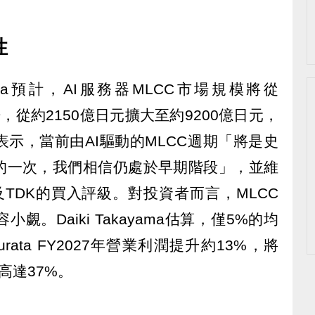
性
ayama預計，AI服務器MLCC市場規模將從
4倍，從約2150億日元擴大至約9200億日元，
表示，當前由AI驅動的MLCC週期「將是史
的一次，我們相信仍處於早期階段」，並維
uden及TDK的買入評級。對投資者而言，MLCC
。Daiki Takayama估算，僅5%的均
ata FY2027年營業利潤提升約13%，將
升高達37%。