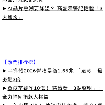
►
AI晶片熱潮要降溫？ 高盛示警記憶體「3
大風險」
【熱門排行榜】
►
半導體2026營收暴衝1.65兆 「這款」最
夯翻3倍
►
買疫苗被詐10億！ 慈濟發「3點聲明」：
全力捍衛捐款人權益