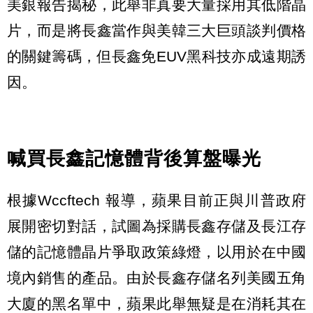
美銀報告揭秘，此舉非真要大量採用其低階晶
片，而是將長鑫當作與美韓三大巨頭談判價格
的關鍵籌碼，但長鑫免EUV黑科技亦成遠期誘
因。
喊買長鑫記憶體背後算盤曝光
根據Wccftech 報導，蘋果目前正與川普政府
展開密切對話，試圖為採購長鑫存儲及長江存
儲的記憶體晶片爭取政策綠燈，以用於在中國
境內銷售的產品。由於長鑫存儲名列美國五角
大廈的黑名單中，蘋果此舉無疑是在消耗其在