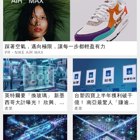
踩著空氣，邁向極限，讓每一步都輕盈有力
PR・NIKE AIR MAX
英特爾要「換玻璃」 新墨
台塑四寶上半年獲利破千
西哥大計曝光！ 欣興、宸
億！ 南亞最驚人「賺逾半
鴻已全面卡位
產業
個股本」
產業