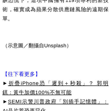
缺恐慌下，這項中國擁有119項專利的新技
術，確實成為蘋果分散供應鏈風險的遠期保
單。
（示意圖／翻攝自Unsplash）
【往下看更多】
►
折疊iPhone恐「遲到＋秒殺」？ 郭明
錤：黃牛加價100%不無可能
►
SEMI示警川普政府「別插手記憶體」：
AI晶片荒恐更惡化