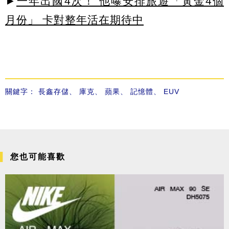
►
一年出國4次！ 他曝安排旅遊「黃金4個
月份」 卡對整年活在期待中
關鍵字：
長鑫存儲
、
庫克
、
蘋果
、
記憶體
、
EUV
您也可能喜歡