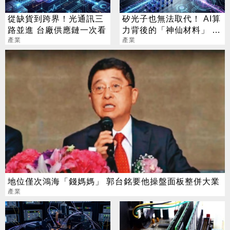
從缺貨到跨界！光通訊三
矽光子也無法取代！ AI算
路並進 台廠供應鏈一次看
力背後的「神仙材料」 這
產業
幾家默默爆賺
產業
地位僅次鴻海「錢媽媽」 郭台銘要他操盤面板整併大業
產業