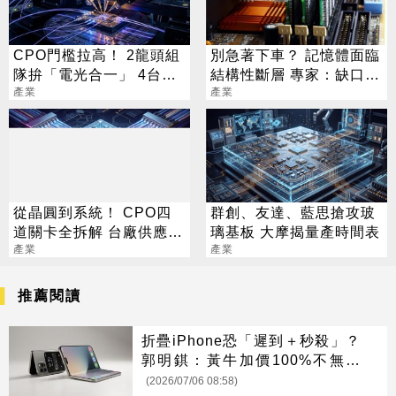
CPO門檻拉高！ 2龍頭組
別急著下車？ 記憶體面臨
隊拚「電光合一」 4台廠
結構性斷層 專家：缺口最
暗中卡位
產業
兇的是「它」
產業
從晶圓到系統！ CPO四
群創、友達、藍思搶攻玻
道關卡全拆解 台廠供應鏈
璃基板 大摩揭量產時間表
陣容曝光
產業
產業
推薦閱讀
折疊iPhone恐「遲到＋秒殺」？
郭明錤：黃牛加價100%不無可
能
(2026/07/06 08:58)