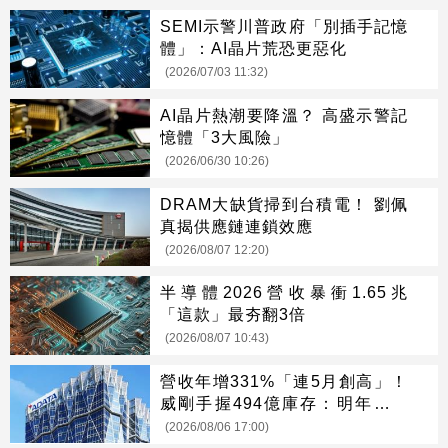
SEMI示警川普政府「別插手記憶
體」：AI晶片荒恐更惡化
(2026/07/03 11:32)
AI晶片熱潮要降溫？ 高盛示警記
憶體「3大風險」
(2026/06/30 10:26)
DRAM大缺貨掃到台積電！ 劉佩
真揭供應鏈連鎖效應
(2026/08/07 12:20)
半導體2026營收暴衝1.65兆
「這款」最夯翻3倍
(2026/08/07 10:43)
營收年增331%「連5月創高」！
威剛手握494億庫存：明年會更
缺
(2026/08/06 17:00)