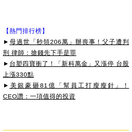
【熱門排行榜】
►
母過世「秒領206萬」辦喪事！父子遭判
刑 律師：搶錢先下手是罪
►
台塑四寶衝了！「新科萬金」又漲停 台股
上漲330點
►
美銀豪砸81億「幫員工打瘦瘦針」！
CEO讚：一項值得的投資