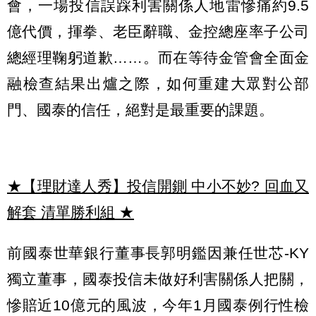
會，一場投信誤踩利害關係人地雷慘痛約9.5
億代價，揮拳、老臣辭職、金控總座率子公司
總經理鞠躬道歉……。而在等待金管會全面金
融檢查結果出爐之際，如何重建大眾對公部
門、國泰的信任，絕對是最重要的課題。
★【理財達人秀】投信開鍘 中小不妙? 回血又
解套 清單勝利組
★
前國泰世華銀行董事長郭明鑑因兼任世芯-KY
獨立董事，國泰投信未做好利害關係人把關，
慘賠近10億元的風波，今年1月國泰例行性檢