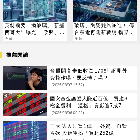
英特爾要「換玻璃」 新墨
玻璃、陶瓷雙路並進！ 傳
西哥大計曝光！ 欣興、宸
台積電再闢新戰場 攜景碩
鴻已全面卡位
產業
布局類EMIB
產業
推薦閱讀
台股開高走低收跌170點 網見外
資操作嘆：要反轉了嗎？
(2026/08/07 15:57)
國安基金護盤大賺近百億！買進8
檔全獲利 「這檔」貢獻逾7成7
(2026/08/06 09:22)
三大法人只買1億！ 外資、自營
齊砍 投信單挑「買超252億」