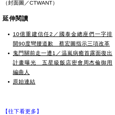
（封面圖／CTWANT）
延伸閱讀
10億重建信任2／國泰金總座們一字排
開90度彎腰道歉 蔡宏圖指示三項改革
鬼門關前走一遭1／温嵐病癒首露面復出
計畫曝光 五星級飯店密會周杰倫御用
編曲人
原始連結
【往下看更多】