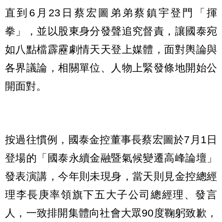
直到6月23日蔡宏圖弟弟蔡鎮宇登門「揮
拳」，並以股東身分發聲追究督責，讓國泰宛
如八點檔霹靂劇情天天登上媒體，面對輿論與
各界議論，相關單位、人物上緊發條地開始公
開面對。
按過往慣例，國泰金控董事長蔡宏圖於7月1日
登場的「國泰永續金融暨氣候變遷高峰論壇」
發表演講，今年則未現身，當天則見金控總經
理李長庚率領旗下五大子公司總經理、發言
人，一致排開集體向社會大眾90度鞠躬致歉，