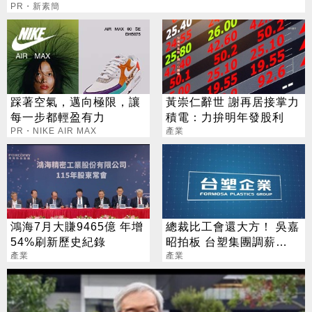
PR・新素簡
踩著空氣，邁向極限，讓
黃崇仁辭世 謝再居接掌力
每一步都輕盈有力
積電：力拚明年發股利
PR・NIKE AIR MAX
產業
鴻海7月大賺9465億 年增
總裁比工會還大方！ 吳嘉
54%刷新歷史紀錄
昭拍板 台塑集團調薪
產業
4.5%
產業