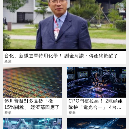
台化、新纖進軍特用化學！ 謝金河讚：傳產終於醒了
產業
傳川普擬對多晶矽「徵
CPO門檻拉高！ 2龍頭組
15%關稅」 經濟部回應了
隊拚「電光合一」 4台廠
產業
暗中卡位
產業