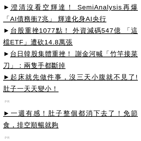
►
澄清沒看空輝達！ SemiAnalysis再爆
「AI債務衝7兆」 輝達化身AI央行
►
台股重挫1077點！ 外資減碼547億 「這
檔ETF」遭砍14.8萬張
►
台日韓股集體重挫！ 謝金河喊「竹竿接菜
刀」：兩隻手都斷掉
►起床就先做件事，沒三天小腹就不見了!
肚子一天天變小！
PR
►一週有感！肚子整個都消下去了！免節
食，排空順暢就夠
PR