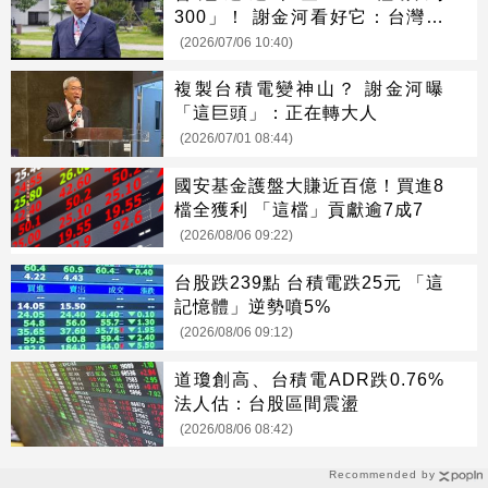
300」！ 謝金河看好它：台灣生
技的下一道光
(2026/07/06 10:40)
複製台積電變神山？ 謝金河曝
「這巨頭」：正在轉大人
(2026/07/01 08:44)
國安基金護盤大賺近百億！買進8
檔全獲利 「這檔」貢獻逾7成7
(2026/08/06 09:22)
台股跌239點 台積電跌25元 「這
記憶體」逆勢噴5%
(2026/08/06 09:12)
道瓊創高、台積電ADR跌0.76%
法人估：台股區間震盪
(2026/08/06 08:42)
Recommended by