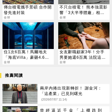
傳台積電攜手景碩 合作開
不只台積電！ 熊本強震影
發先進封裝
響「3大半導體廠」相繼
全球
停工
全球
住1次6百萬！馬爾地夫
女友辭職顧家3年！分手
「海底Villa」豪砸4.6億
男要她還6百萬 法院這樣
打造
全球
判
全球
推薦閱讀
兩岸內捲出現新轉折！ 謝金河：
「這產業」已見到曙光
(2026/07/07 11:14)
曾經逼近千金「上櫃跌到