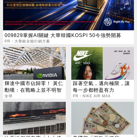
009829掌握AI關鍵 大華韓國KOSPI 50今強勢開募
PR・大華銀全能行銷方案
輝達中國市佔歸零！ 黃仁
踩著空氣，邁向極限，讓
勳嘆：在戰略上並不明智
每一步都輕盈有力
全球
PR・NIKE AIR MAX