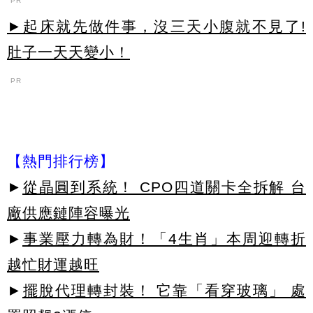
PR
►起床就先做件事，沒三天小腹就不見了!
肚子一天天變小！
PR
【熱門排行榜】
►
從晶圓到系統！ CPO四道關卡全拆解 台
廠供應鏈陣容曝光
►
事業壓力轉為財！「4生肖」本周迎轉折
越忙財運越旺
►
擺脫代理轉封裝！ 它靠「看穿玻璃」 處