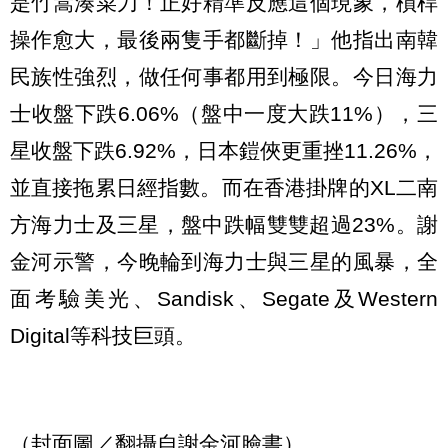
是竹篙湊菜刀！正好精準反應這個現象，槓桿
操作愈大，最後兩隻手都斷掉！」他指出南韓
民族性強烈，做任何事都用到極限。今日海力
士收盤下跌6.06%（盤中一度大跌11%），三
星收盤下跌6.92%，日本鎧俠更重挫11.26%，
並直接拖累日經指數。而在香港掛牌的XL二南
方海力士及三星，盤中跌幅雙雙超過23%。謝
金河示警，今晚輪到海力士與三星的風暴，全
面考驗美光、Sandisk、Segate及Western
Digital等科技巨頭。
（封面圖／翻攝自謝金河臉書）