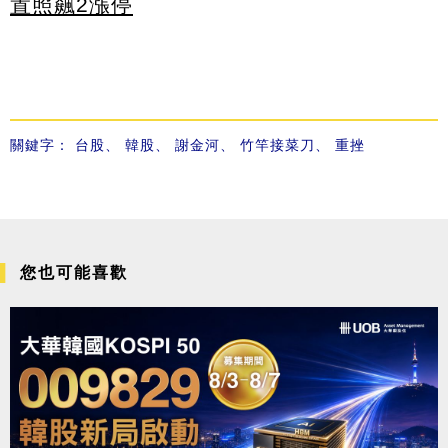
置照飆2漲停
關鍵字：
台股
、
韓股
、
謝金河
、
竹竿接菜刀
、
重挫
您也可能喜歡