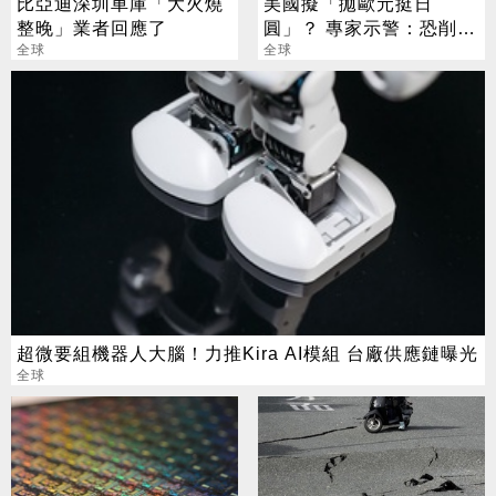
比亞迪深圳車庫「大火燒
美國擬「拋歐元挺日
整晚」業者回應了
圓」？ 專家示警：恐削弱
全球
市場信心
全球
超微要組機器人大腦！力推Kira AI模組 台廠供應鏈曝光
全球