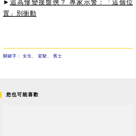
►
追高慘變接盤俠？ 專家示警：「這個位
置」別衝動
關鍵字：
女生
、
駕駛
、
賓士
您也可能喜歡