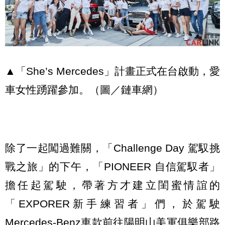
▲「She’s Mercedes」計畫正式在台啟動，愛
車女性踴躍參加。（圖／鏈車網）
除了一起闖過難關，「Challenge Day 駕馭挑
戰之旅」的下午，「PIONEER 自信駕馭者」
擔任起駕駛，帶著方才建立閨蜜情誼的
「EXPORER新手練習者」們，於駕駛
Mercedes-Benz車款前往陽明山美軍俱樂部路