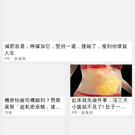
減肥首選，檸檬加它，堅持一週，腰細了，瘦到你懷疑
人生
PR・新素簡
機密怕被司機聽到？勞斯
起床就先做件事，沒三天
萊斯「超私密座艙」後座
小腹就不見了! 肚子一天
有隔間！
汽車
天變小！
PR・新素簡