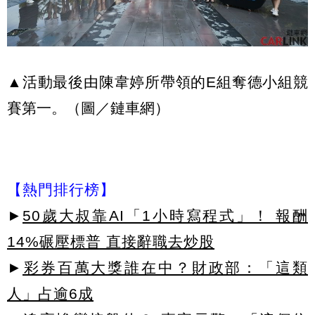
▲活動最後由陳韋婷所帶領的E組奪德小組競
賽第一。（圖／鏈車網）
【熱門排行榜】
►
50歲大叔靠AI「1小時寫程式」！ 報酬
14%碾壓標普 直接辭職去炒股
►
彩券百萬大獎誰在中？財政部：「這類
人」占逾6成