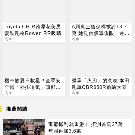
Toyota CH-R跨界花美男
A到賓士後保桿被討13.7
變裝跑格Rowen RR吸睛
萬 她見估價單傻眼「連點
汽車
煙器都要換」
汽車
機車族夏日救星？全罩安
繼承「火刃」的意志 本田
全帽「外掛冷氣」頭部溫
跑車CBR650R追隨大哥
度降10度
汽車
汽車
推薦閱讀
毒駕抓到就重懲！ 拒測首罰27萬
無照再加3.6萬