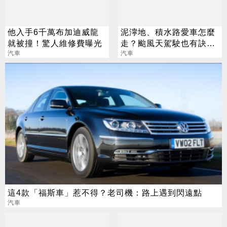
他入手6千萬布加迪威龍
泥濘地、積水路愛車怎麼
就被撞！驚人維修費曝光
走？颱風天駕駛也有訣
汽車
竅！
汽車
這4款「福斯車」惹不得？老司機：路上遇到閃遠點
汽車