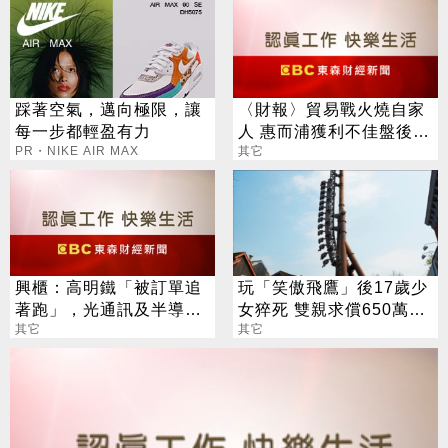
踩著空氣，邁向極限，讓
〈財報〉貿易戰火燒自家
每一步都輕盈有力
人 惠而浦獲利不佳盤後暴
PR・NIKE AIR MAX
跌10%
其它
興櫃：高明鐵「被訂單追
玩「笑傲飛鷹」後17歲少
著跑」，光通訊及半導體
女猝死 雙親求償650萬再
比重攀至7成，今年可望
其它
敗訴
其它
轉盈