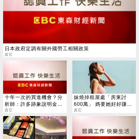
日本政府定調有關外國勞工相關政策
其它
十年一次的買進機會？分
妹燒掉租屋處「房東討
析師：許多跡象說明金價
600萬」 媽要她好好賺錢
接近觸底
其它
幫賠償 何妤玟拒背鍋
其它