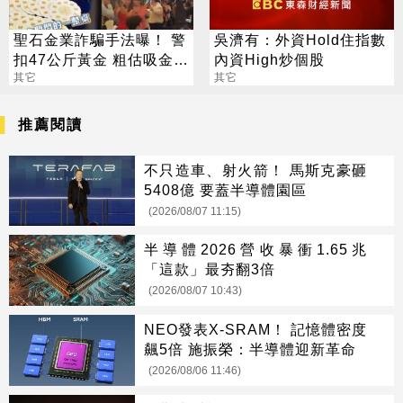
聖石金業詐騙手法曝！ 警
吳濟有：外資Hold住指數
扣47公斤黃金 粗估吸金逾
內資High炒個股
100億
其它
其它
推薦閱讀
不只造車、射火箭！ 馬斯克豪砸
5408億 要蓋半導體園區
(2026/08/07 11:15)
半導體2026營收暴衝1.65兆
「這款」最夯翻3倍
(2026/08/07 10:43)
NEO發表X-SRAM！ 記憶體密度
飆5倍 施振榮：半導體迎新革命
(2026/08/06 11:46)