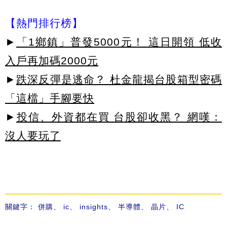
【熱門排行榜】
►
「1鄉鎮」普發5000元！ 這日開領 低收
入戶再加碼2000元
►
跌深反彈是逃命？ 杜金龍揭台股箱型密碼
「這檔」手腳要快
►
投信、外資都在買 台股卻收黑？ 網嘆：
沒人要玩了
關鍵字：
併購
、
ic
、
insights
、
半導體
、
晶片
、
IC