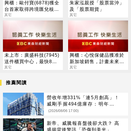
興櫃：歐付寶(6878)獲全
朱家泓親授「股票當沖」
台首家取得跨境匯兌核
及「股票期貨」
準，打造移工生活金融生
其它
其它
態圈
未上市：廣盛科技(7945)
興櫃：心悅保健品獲准於
送件櫃買中心，最快8月
新加坡銷售，計畫未來台
中登錄興櫃
其它
港澳、加拿大、德國送件
其它
申請
推薦閱讀
營收年增331%「連5月創高」！
威剛手握494億庫存：明年會更
缺
(2026/08/06 17:00)
新帝、威騰報喜盤後卻大跌？ 高
盛揭背後警訊「恐傷到美光」