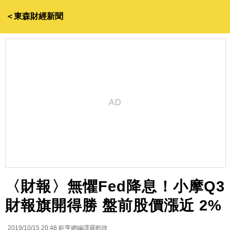
＜東森財經新聞
〈財報〉無懼Fed降息！小摩Q3
財報旗開得勝 盤前股價漲近 2%
2019/10/15 20:48
鉅亨網編譯羅昀玫