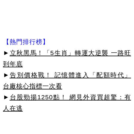
【熱門排行榜】
►
立秋黑馬！「5生肖」轉運大逆襲 一路旺
到年底
►
告別價格戰！ 記憶體進入「配額時代」
台廠核心指標一次看
►
台股勁揚1250點！ 網見外資買超驚：有
人在逃