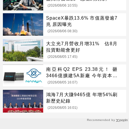
(2026/08/06 10:55)
SpaceX暴跌13.6% 市值蒸發逾7
兆 原因曝光
(2026/08/06 08:30)
大立光7月營收月增31% 估8月
拉貨動能會更好
(2026/08/05 17:45)
南亞科Q2 EPS 23.38元！ 砸
3466億擴建5A新廠 今年資本支
出增至697億
(2026/08/05 16:07)
鴻海7月大賺9465億 年增54%刷
新歷史紀錄
(2026/08/05 16:01)
Recommended by