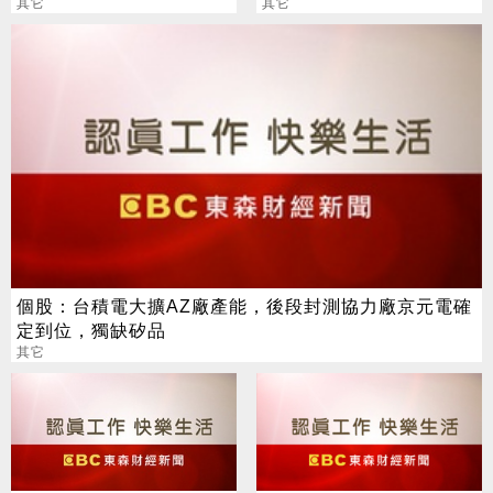
其它
熱銷
其它
個股：台積電大擴AZ廠產能，後段封測協力廠京元電確
定到位，獨缺矽品
其它