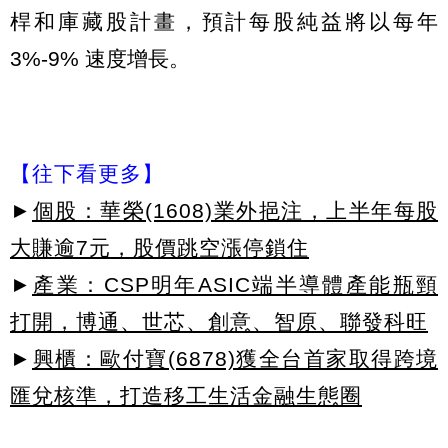
桿和庫藏股計畫，預計每股純益將以每年
3%-9% 速度增長。
【往下看更多】
►
個股：華榮(1608)業外挹注，上半年每股
大賺逾7元，股價跳空漲停鎖住
►
產業：CSP明年ASIC端半導體產能瓶頸
打開，博通、世芯、創意、智原、聯發科旺
►
興櫃：歐付寶(6878)獲全台首家取得跨境
匯兌核準，打造移工生活金融生態圈