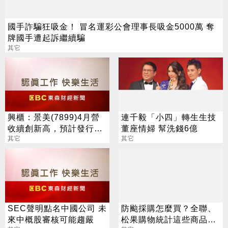
國手詐騙狂吸金！ 冒名運彩公會理事長吸金5000萬 奪
牌國手遭起訴繼續騙
其它
興櫃：景美(7899)4月營
連千毅「小四」轉生生技
收續創新高，預計發行增
董座情婦 幫洗錢6億
資，募資10.5億元至17.5
其它
其它
億元
SEC聲明點名中國公司 未
防颱採購怎麼買？全聯、
來中概股審核可能趨嚴
松果購物統計這些商品最