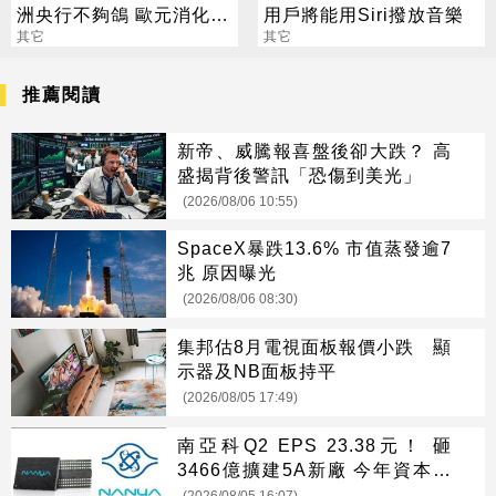
洲央行不夠鴿 歐元消化降
用戶將能用Siri撥放音樂
息預息後彈升
其它
其它
推薦閱讀
新帝、威騰報喜盤後卻大跌？ 高
盛揭背後警訊「恐傷到美光」
(2026/08/06 10:55)
SpaceX暴跌13.6% 市值蒸發逾7
兆 原因曝光
(2026/08/06 08:30)
集邦估8月電視面板報價小跌 顯
示器及NB面板持平
(2026/08/05 17:49)
南亞科Q2 EPS 23.38元！ 砸
3466億擴建5A新廠 今年資本支
出增至697億
(2026/08/05 16:07)