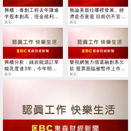
興櫃：泰創工程去年賺逾
無論美股往哪裡發展、經
半股本創高，現金殖利率
濟是否衰退 目前仍不宜棄
逾5％，估今年業績再攀
其它
子投降？
其它
高峰
興櫃分析：綠岩能源訂單
樂視網無力償還融創系欠
能見度達3年，今年明年
款 股票面臨被暫停上市風
業績飆，估明年底前轉上
其它
險
其它
市櫃