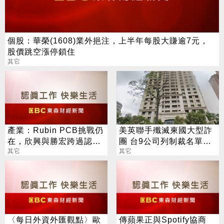
個股：華榮(1608)業外挹注，上半年每股大賺逾7元，
股價跳空漲停鎖住
其它
產業：Rubin PCB挑戰仍
美英聯手殲滅柬國大型詐
在，欣興與勝宏跨過認證
團 台9公司列制裁名單
且量產，臻鼎-KY與定穎
其它
「全在大安區」
其它
驗證中
〈每日外資外匯觀點〉歐
傳蘋果正與Spotify協商