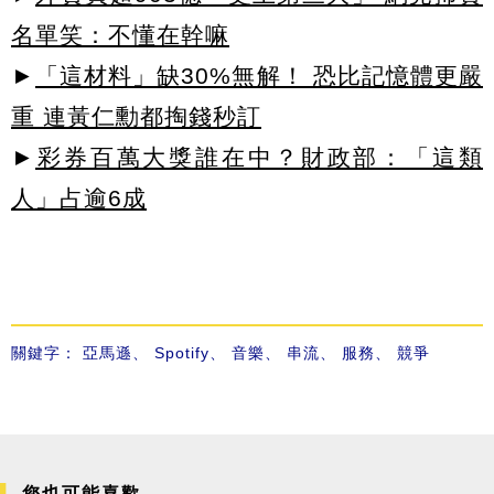
名單笑：不懂在幹嘛
►
「這材料」缺30%無解！ 恐比記憶體更嚴
重 連黃仁勳都掏錢秒訂
►
彩券百萬大獎誰在中？財政部：「這類
人」占逾6成
關鍵字：
亞馬遜
、
Spotify
、
音樂
、
串流
、
服務
、
競爭
您也可能喜歡