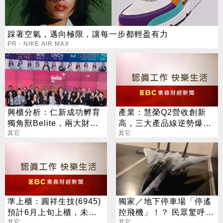
踩著空氣，邁向極限，讓每一步都輕盈有力
PR・NIKE AIR MAX
興櫃分析：仁新成功孵育
產業：慧榮Q2營收創新
獨角獸Belite，兩大財經
高，三大產品線逆勢爆
外媒齊按讚，寫台灣生技
其它
發，全年業績估增逾
其它
新頁
100%
準上櫃：圓祥生技(6945)
獨家／地下停車場「停遙
預計6月上旬上櫃，未來
控飛機」！？ 民眾驚呼：
三年拚每年一授權
其它
跟車一樣大
其它