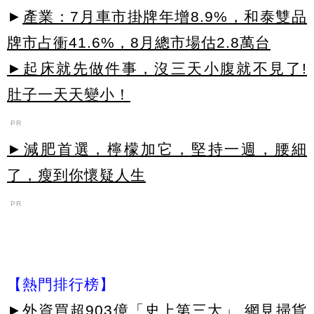
►
產業：7月車市掛牌年增8.9%，和泰雙品
牌市占衝41.6%，8月總市場估2.8萬台
►起床就先做件事，沒三天小腹就不見了!
肚子一天天變小！
PR
►減肥首選，檸檬加它，堅持一週，腰細
了，瘦到你懷疑人生
PR
【熱門排行榜】
►
外資買超903億「史上第三大」 網見掃貨