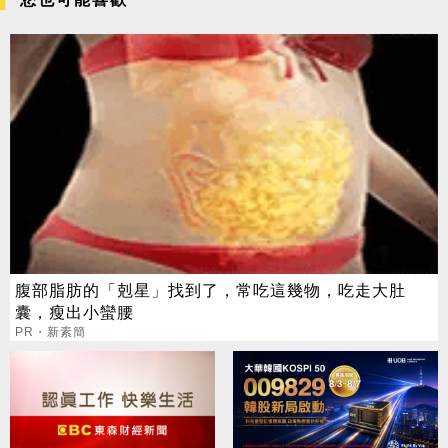
腹部脂肪的「剋星」找到了，常吃這幾物，吃走大肚
囊，瘦出小蠻腰
PR・新素簡