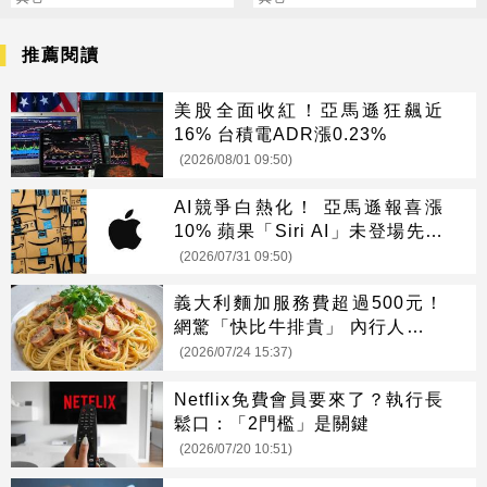
推薦閱讀
美股全面收紅！亞馬遜狂飆近
16% 台積電ADR漲0.23%
(2026/08/01 09:50)
AI競爭白熱化！ 亞馬遜報喜漲
10% 蘋果「Siri AI」未登場先摔
8%
(2026/07/31 09:50)
義大利麵加服務費超過500元！
網驚「快比牛排貴」 內行人說話
了
(2026/07/24 15:37)
Netflix免費會員要來了？執行長
鬆口：「2門檻」是關鍵
(2026/07/20 10:51)