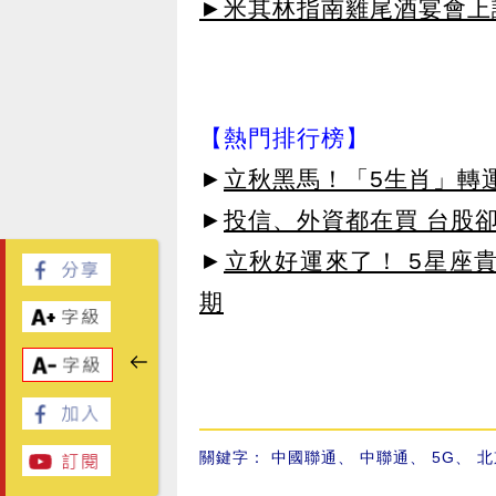
►米其林指南雞尾酒宴會上讓
【熱門排行榜】
►
立秋黑馬！「5生肖」轉
►
投信、外資都在買 台股
►
立秋好運來了！ 5星座
期
關鍵字：
中國聯通
、
中聯通
、
5G
、
北