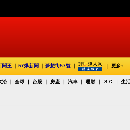
新聞王
57爆新聞
夢想街57號
更多+
政治
全球
台股
房產
汽車
理財
３Ｃ
生