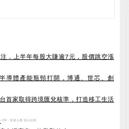
外挹注，上半年每股大賺逾7元，股價跳空漲
C端半導體產能瓶頸打開，博通、世芯、創
獲全台首家取得跨境匯兌核準，打造移工生活
升
PR・安達人壽 安心抗癌