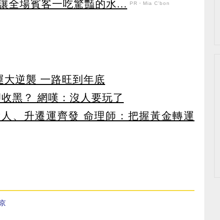
全場賓客一吃驚豔的水...
PR・Mia C'bon
運大逆襲 一路旺到年底
卻收黑？ 網嘆：沒人要玩了
貴人、升遷運齊發 命理師：把握黃金轉運
京