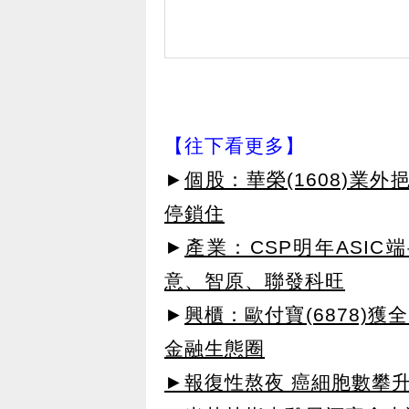
【往下看更多】
►
個股：華榮(1608)業
停鎖住
►
產業：CSP明年ASI
意、智原、聯發科旺
►
興櫃：歐付寶(6878)
金融生態圈
►報復性熬夜 癌細胞數攀