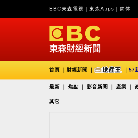
EBC東森電視
｜
東森Apps
｜
简体
首頁
財經新聞
57
最新
焦點
影音新聞
產業
其它