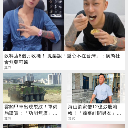
飲料店8個月收攤！ 鳳梨認「重心不在台灣」：病態社
會無藥可醫
其它
雲豹甲車出現裂紋！軍備
海山劉家借12億炒股賴
局證實：「功能無虞」已
帳！「蕭薔緋聞男友」追
修復
其它
債26年 不忍全說了
其它