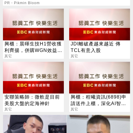
PR・Pikmin Bloom
興櫃：晨暉生技H1營收獲
JDI離破產越來越近 傳
利齊揚，併購WGN效益本
TCL有意入股
季放大，全年營運拚逐季
其它
其它
升溫
安聯策略師：微軟是目前
興櫃：程曦資訊(6898)申
美股大盤的定海神針
請送件上櫃，深化AI智能
其它
客服與數位轉型服務布局
其它