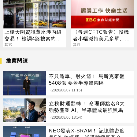
上櫃天剛資訊董座涉內線
〈每週CFTC報告〉投機
交易！ 檢調4路搜索約談5
者小幅減持美元多單、看
人
其它
多英鎊、澳幣
其它
推薦閱讀
不只造車、射火箭！ 馬斯克豪砸
5408億 要蓋半導體園區
(2026/08/07 11:15)
立秋財運翻轉！ 命理師點名8大
強勢產業 AI、半導體成最強黑馬
(2026/08/06 13:54)
NEO發表X-SRAM！ 記憶體密度