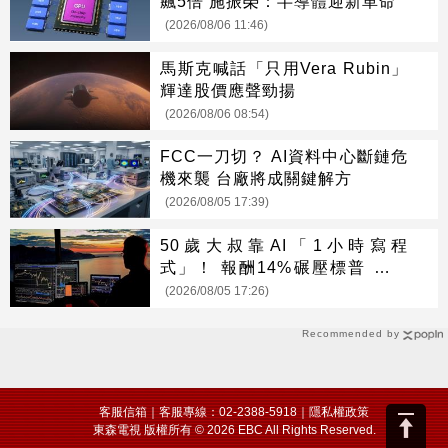
飆5倍 施振榮：半導體迎新革命
(2026/08/06 11:46)
馬斯克喊話「只用Vera Rubin」
輝達股價應聲勁揚
(2026/08/06 08:54)
FCC一刀切？ AI資料中心斷鏈危
機來襲 台廠將成關鍵解方
(2026/08/05 17:39)
50歲大叔靠AI「1小時寫程
式」！ 報酬14%碾壓標普 直接
辭職去炒股
(2026/08/05 17:26)
Recommended by
客服信箱
｜客服專線：02-2388-5918｜
隱私權政策
東森電視 版權所有 © 2026 EBC All Rights Reserved.