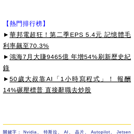
【熱門排行榜】
►
華邦電超狂！第二季EPS 5.4元 記憶體毛
利率飆至70.3%
►
鴻海7月大賺9465億 年增54%刷新歷史紀
錄
►
50歲大叔靠AI「1小時寫程式」！ 報酬
14%碾壓標普 直接辭職去炒股
關鍵字：
Nvidia
、
特斯拉
、
AI
、
晶片
、
Autopilot
、
Jetsen