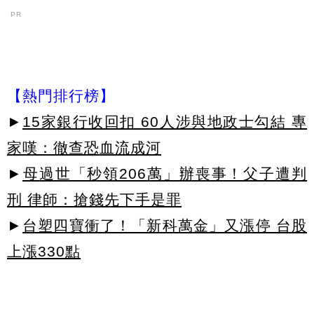
PR
【熱門排行榜】
►
15家銀行收回扣 60人涉與地政士勾結 專
家嘆：徹查恐血流成河
►
母過世「秒領206萬」辦喪事！父子遭判
刑 律師：搶錢先下手是罪
►
台塑四寶衝了！「新科萬金」又漲停 台股
上漲330點