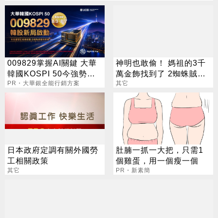
009829掌握AI關鍵 大華
神明也敢偷！ 媽祖的3千
韓國KOSPI 50今強勢開
萬金飾找到了 2蜘蛛賊全
募
PR・大華銀全能行銷方案
遭逮
其它
日本政府定調有關外國勞
肚腩一抓一大把，只需1
工相關政策
個雞蛋，用一個瘦一個
其它
PR・新素簡