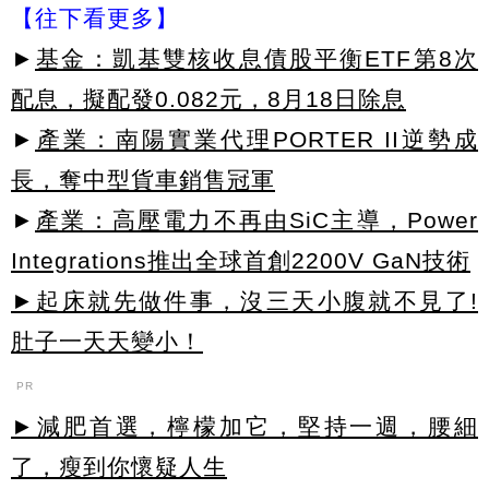
【往下看更多】
►
基金：凱基雙核收息債股平衡ETF第8次
配息，擬配發0.082元，8月18日除息
►
產業：南陽實業代理PORTER II逆勢成
長，奪中型貨車銷售冠軍
►
產業：高壓電力不再由SiC主導，Power
Integrations推出全球首創2200V GaN技術
►起床就先做件事，沒三天小腹就不見了!
肚子一天天變小！
PR
►減肥首選，檸檬加它，堅持一週，腰細
了，瘦到你懷疑人生