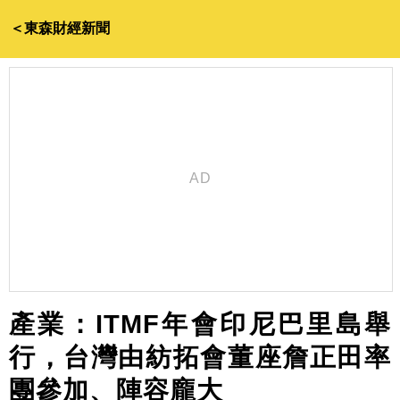
＜東森財經新聞
產業：ITMF年會印尼巴里島舉
行，台灣由紡拓會董座詹正田率
團參加、陣容龐大