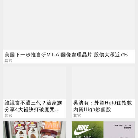
美圖下一步推自研MT-AI圖像處理晶片 股價大漲近7%
其它
誰說富不過三代？這家族
吳濟有：外資Hold住指數
分享4大祕訣打破魔咒
內資High炒個股
「富了七代」
其它
其它