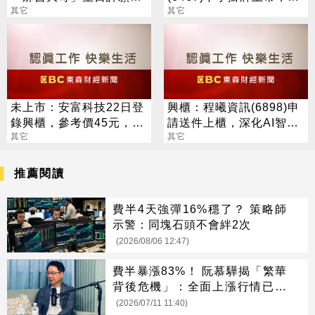
祝大家別被破產清算
其它
血栓藥送件美FDA拚明年
其它
取證
未上市：安富科技22日登
興櫃：程曦資訊(6898)申
錄興櫃，參考價45元，營
請送件上櫃，深化AI智能
運打底下個五年營收拚再
其它
客服與數位轉型服務布局
其它
翻倍
推薦閱讀
費半4天強彈16%穩了？ 策略師
示警：同塊石頭不會絆2次
(2026/08/06 12:47)
費半暴漲83%！ 阮慕驊揭「繁華
背後危機」：全面上漲行情已過
去
(2026/07/11 11:40)