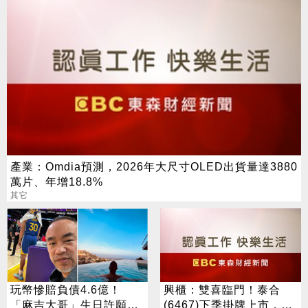
產業：Omdia預測，2026年大尺寸OLED出貨量達3880
萬片、年增18.8%
其它
玩幣慘賠負債4.6億！
興櫃：雙喜臨門！泰合
「麻吉大哥」生日許願：
(6467)下季掛牌上市，抗