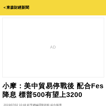
＜東森財經新聞
小摩：美中貿易停戰後 配合Fes
降息 標普500有望上3200
2019/07/02 10:48
鉅亨網編譯劉祥航 綜合報導