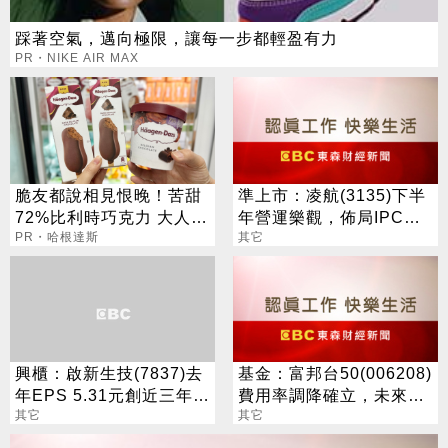
踩著空氣，邁向極限，讓每一步都輕盈有力
PR・NIKE AIR MAX
脆友都說相見恨晚！苦甜
準上市：凌航(3135)下半
72%比利時巧克力 大人味
年營運樂觀，佈局IPC亦
爆紅！
PR・哈根達斯
將邁入收割期
其它
興櫃：啟新生技(7837)去
基金：富邦台50(006208)
年EPS 5.31元創近三年新
費用率調降確立，未來也
高，將送件目標今年上市
其它
可望進行分割
其它
櫃