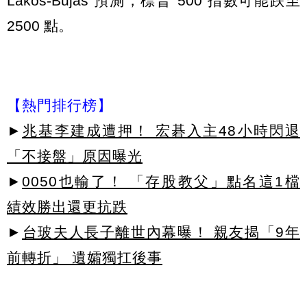
Lakos-Bujas 預測，標普 500 指數可能跌至
2500 點。
【熱門排行榜】
►
兆基李建成遭押！ 宏碁入主48小時閃退
「不接盤」原因曝光
►
0050也輸了！ 「存股教父」點名這1檔
績效勝出還更抗跌
►
台玻夫人長子離世內幕曝！ 親友揭「9年
前轉折」 遺孀獨扛後事