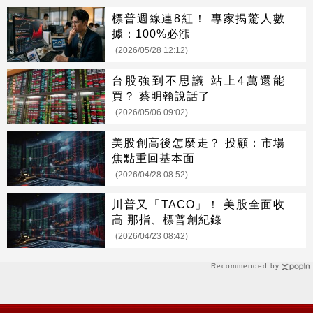
標普週線連8紅！ 專家揭驚人數
據：100%必漲
(2026/05/28 12:12)
台股強到不思議 站上4萬還能
買？ 蔡明翰說話了
(2026/05/06 09:02)
美股創高後怎麼走？ 投顧：市場
焦點重回基本面
(2026/04/28 08:52)
川普又「TACO」！ 美股全面收
高 那指、標普創紀錄
(2026/04/23 08:42)
Recommended by