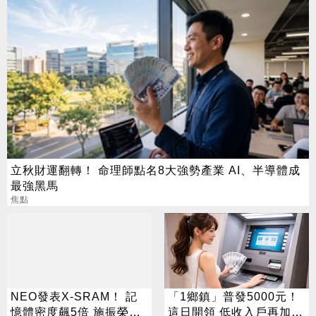
立秋財運翻轉！ 命理師點名8大強勢產業 AI、半導體成
最強黑馬
焦點
NEO發表X-SRAM！ 記
「1鄉鎮」普發5000元！
憶體密度飆5倍 施振榮：
這日開領 低收入戶再加碼