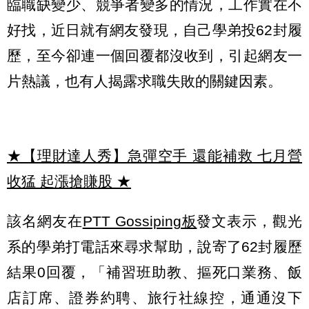
臨職缺變少、競爭者變多的情況，工作實在不
好找，近日就有網友發現，自己學弟投62封履
歷，至今卻連一個回覆都沒收到，引起網友一
片熱議，也有人揭露求職失敗的關鍵因素。
★【理財達人秀】急彈空手 還能補救 七月營
收猛 起漲搶賺股
★
該名網友在
PTT Gossiping板
發文表示，觀光
系的學弟打電話來尋求幫助，說寄了62封履歷
結果0回覆，「補習班助教、摳死口業務、飯
店訂席、證券約聘、旅行社線控，通通沒下