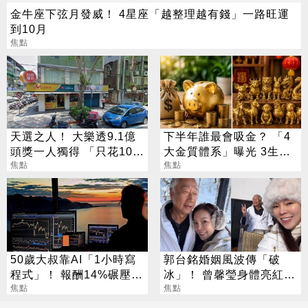
金牛座下弦月發威！ 4星座「越整理越有錢」一路旺運
到10月
焦點
天選之人！ 大樂透9.1億
下半年誰最會吸金？ 「4
頭獎一人獨得 「只花100
大金質體系」曝光 3生肖
元」買法曝光
焦點
偏財旺到「錢自己找上
焦點
門」
50歲大叔靠AI「1小時寫
郭台銘婚姻風波傳「破
程式」！ 報酬14%碾壓標
冰」！ 曾馨瑩身體亮紅燈
普 直接辭職去炒股
焦點
18年婚姻驚傳出現轉機
焦點