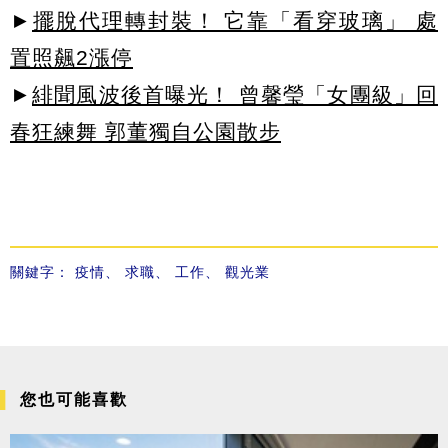
►
擺脫代理轉封裝！ 它靠「看穿玻璃」 處
置照飆2漲停
►
緋聞風波後首曝光！ 曾馨瑩「女團級」回
春狂練舞 郭董獨自公園散步
關鍵字：
疫情
、
求職
、
工作
、
觀光業
您也可能喜歡