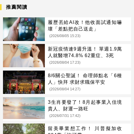
推薦閱讀
履歷丟給AI改！他收面試通知嚇
壞「差點把自己送走」
(2026/08/05 15:23)
新冠疫情連9週升溫！ 單週1.9萬
人就醫增74.8% 62重症、3死
(2026/08/04 17:23)
8/6關公聖誕！ 命理師點名「6種
人」快拜 求財求職保平安
(2026/08/04 14:27)
3生肖要發了！8月起事業入佳境
貴人、財運一路旺
(2026/07/31 17:42)
留美畢業想工作！ 川普擬加收