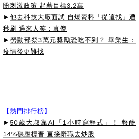
盼刺激政策 起薪目標3.2萬
►
他去科技大廠面試 自爆資料「從這找」遭
秒刷 過來人笑：真傻
►
勞動部祭3萬元獎勵恐吃不到？ 畢業生：
疫情後更難找
【熱門排行榜】
►
50歲大叔靠AI「1小時寫程式」！ 報酬
14%碾壓標普 直接辭職去炒股