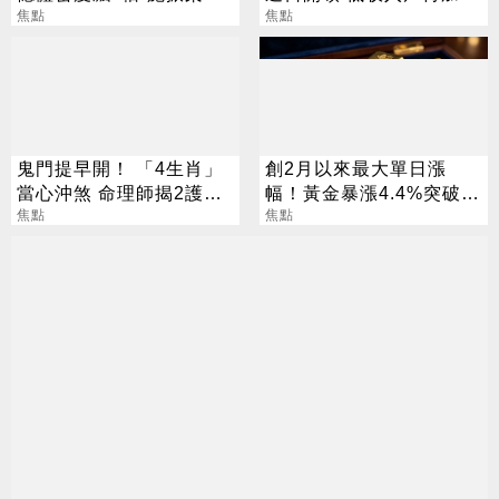
半導體迎新革命
焦點
2000元
焦點
鬼門提早開！ 「4生肖」
創2月以來最大單日漲
當心沖煞 命理師揭2護身
幅！黃金暴漲4.4%突破
法寶
焦點
4253美元
焦點