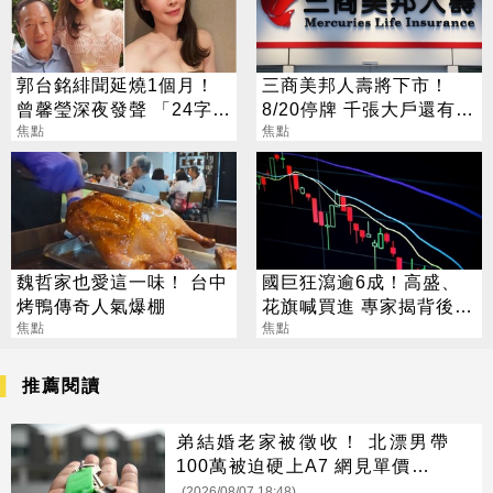
郭台銘緋聞延燒1個月！
三商美邦人壽將下市！
曾馨瑩深夜發聲 「24字」
8/20停牌 千張大戶還有
吐盡最心繫的事
焦點
252人
焦點
魏哲家也愛這一味！ 台中
國巨狂瀉逾6成！高盛、
烤鴨傳奇人氣爆棚
花旗喊買進 專家揭背後真
焦點
相
焦點
推薦閱讀
弟結婚老家被徵收！ 北漂男帶
100萬被迫硬上A7 網見單價驚呆
了
(2026/08/07 18:48)