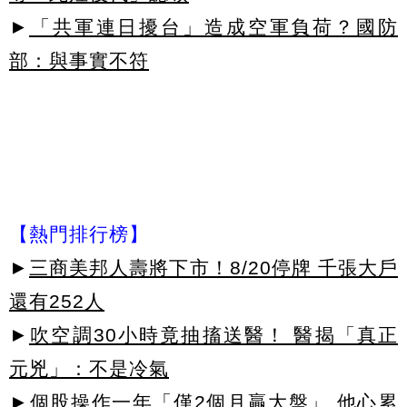
►
「共軍連日擾台」造成空軍負荷？國防
部：與事實不符
【熱門排行榜】
►
三商美邦人壽將下市！8/20停牌 千張大戶
還有252人
►
吹空調30小時竟抽搐送醫！ 醫揭「真正
元兇」：不是冷氣
►
個股操作一年「僅2個月贏大盤」 他心累