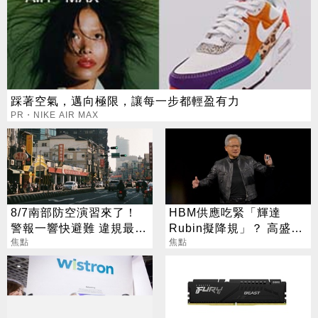
踩著空氣，邁向極限，讓每一步都輕盈有力
PR・NIKE AIR MAX
8/7南部防空演習來了！
HBM供應吃緊「輝達
警報一響快避難 違規最高
Rubin擬降規」？ 高盛反
開罰15萬
焦點
讚記憶體：牛市才開始
焦點