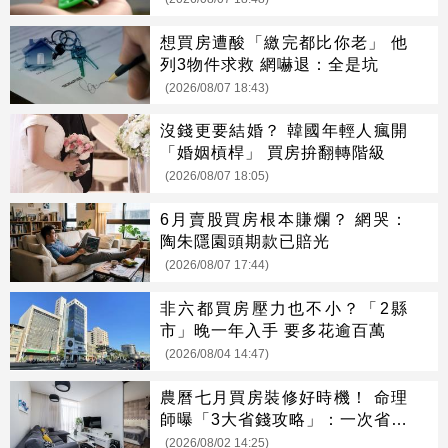
想買房遭酸「繳完都比你老」 他
列3物件求救 網嚇退：全是坑
(2026/08/07 18:43)
沒錢更要結婚？ 韓國年輕人瘋開
「婚姻槓桿」 買房拚翻轉階級
(2026/08/07 18:05)
6月賣股買房根本賺爛？ 網哭：
陶朱隱園頭期款已賠光
(2026/08/07 17:44)
非六都買房壓力也不小？「2縣
市」晚一年入手 要多花逾百萬
(2026/08/04 14:47)
農曆七月買房裝修好時機！ 命理
師曝「3大省錢攻略」：一次省很
大
(2026/08/02 14:25)