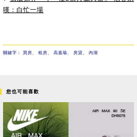
嘆：白忙一場
關鍵字：
買房
、
租房
、
高嘉瑜
、
房貸
、
內湖
您也可能喜歡