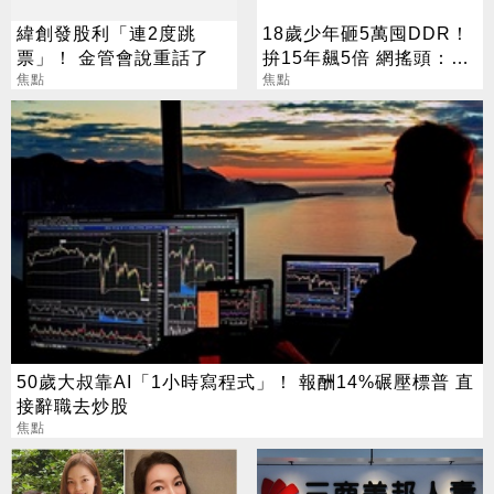
緯創發股利「連2度跳
18歲少年砸5萬囤DDR！
票」！ 金管會說重話了
拚15年飆5倍 網搖頭：會
焦點
報廢
焦點
50歲大叔靠AI「1小時寫程式」！ 報酬14%碾壓標普 直
接辭職去炒股
焦點