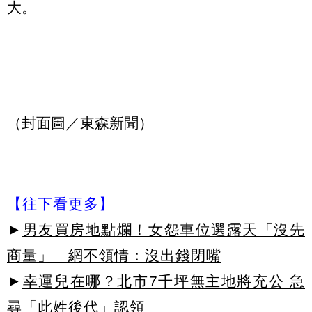
大。
（封面圖／東森新聞）
【往下看更多】
►
男友買房地點爛！女怨車位選露天「沒先
商量」 網不領情：沒出錢閉嘴
►
幸運兒在哪？北市7千坪無主地將充公 急
尋「此姓後代」認領