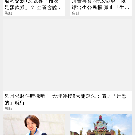
違約交割1次就要「預收
川普再簽2行政命令！限
足額款券」？ 金管會說話
縮出生公民權 禁止「生育
了
焦點
旅遊」
焦點
鬼月求財佳時機曝！ 命理師授6大開運法：偏財「用想
的」就行
焦點