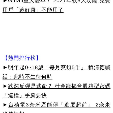
►
Gmail重大變革！ 2027年砍3大功能 免費
用戶「這好康」不能用了
【熱門排行榜】
►
明年起0~18歲「每月爽領5千」 賴清德喊
話：此時不生待何時
►
跌深反彈是逃命？ 杜金龍揭台股箱型密碼
「這檔」手腳要快
►
台積電3奈米產能傳「進度超前」 2奈米