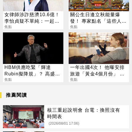
女律師涉詐慈濟10.6億！
關公生日逢立秋能量爆
李怡貞疑不單純：一起洗
發！ 專家點名「這些人」
錢？
焦點
別亂拜
焦點
HBM供應吃緊「輝達
一年出國4次！ 他曝安排
Rubin擬降規」？ 高盛反
旅遊「黃金4個月份」 卡
讚記憶體：牛市才開始
焦點
對整年活在期待中
焦點
推薦閱讀
核三重起說明會 台電：換照沒有
時間表
(2026/08/01 17:06)