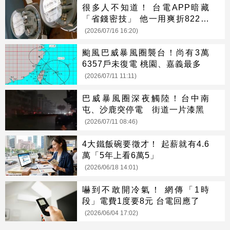
很多人不知道！ 台電APP暗藏
「省錢密技」 他一用爽折822元
電費
(2026/07/16 16:20)
颱風巴威暴風圈襲台！尚有3萬
6357戶未復電 桃園、嘉義最多
(2026/07/11 11:11)
巴威暴風圈深夜觸陸！台中南
屯、沙鹿突停電 街道一片漆黑
(2026/07/11 08:46)
4大鐵飯碗要徵才！ 起薪就有4.6
萬「5年上看6萬5」
(2026/06/18 14:01)
嚇到不敢開冷氣！ 網傳「1時
段」電費1度要8元 台電回應了
(2026/06/04 17:02)