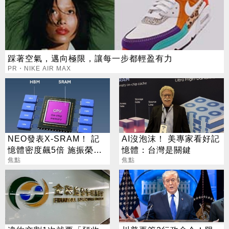
踩著空氣，邁向極限，讓每一步都輕盈有力
PR・NIKE AIR MAX
NEO發表X-SRAM！ 記
AI沒泡沫！ 美專家看好記
憶體密度飆5倍 施振榮：
憶體：台灣是關鍵
半導體迎新革命
焦點
焦點