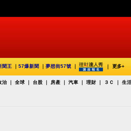
新聞王
57爆新聞
夢想街57號
更多+
政治
全球
台股
房產
汽車
理財
３Ｃ
生