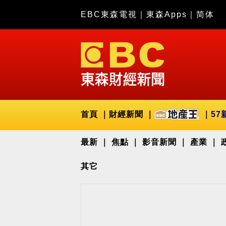
EBC東森電視
｜
東森Apps
｜
简体
首頁
財經新聞
57
最新
焦點
影音新聞
產業
其它