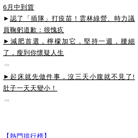
6月中到貨
►
認了「插隊」打疫苗！雲林綠營、時力議
員鞠躬道歉：很愧疚
►減肥首選，檸檬加它，堅持一週，腰細
了，瘦到你懷疑人生
PR
►起床就先做件事，沒三天小腹就不見了!
肚子一天天變小！
PR
【熱門排行榜】