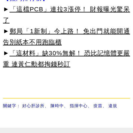
►
「這檔PCB」連拉3漲停！ 財報曝光驚呆
了
►
郵局「1新制」今上路！ 免出門就能開通
告別紙本不用跑臨櫃
►
「這材料」缺30%無解！ 恐比記憶體更嚴
重 連黃仁勳都掏錢秒訂
關鍵字：
好心肝診所
、
陳時中
、
指揮中心
、
疫苗
、
違規