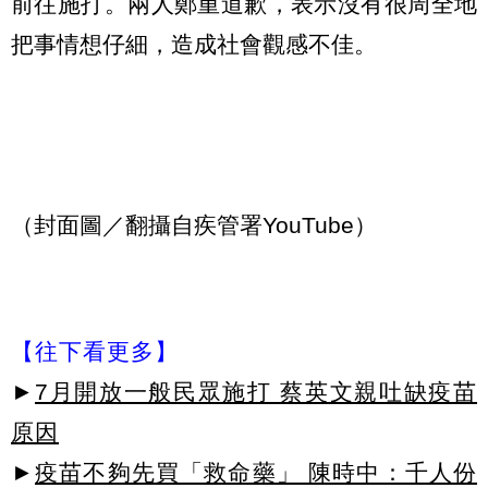
前往施打。兩人鄭重道歉，表示沒有很周全地
把事情想仔細，造成社會觀感不佳。
（封面圖／翻攝自疾管署YouTube）
【往下看更多】
►
7月開放一般民眾施打 蔡英文親吐缺疫苗
原因
►
疫苗不夠先買「救命藥」 陳時中：千人份