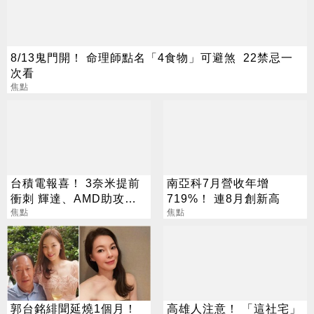
8/13鬼門開！ 命理師點名「4食物」可避煞 22禁忌一
次看
焦點
台積電報喜！ 3奈米提前
南亞科7月營收年增
衝刺 輝達、AMD助攻下
719%！ 連8月創新高
半年業績
焦點
焦點
郭台銘緋聞延燒1個月！
高雄人注意！ 「這社宅」