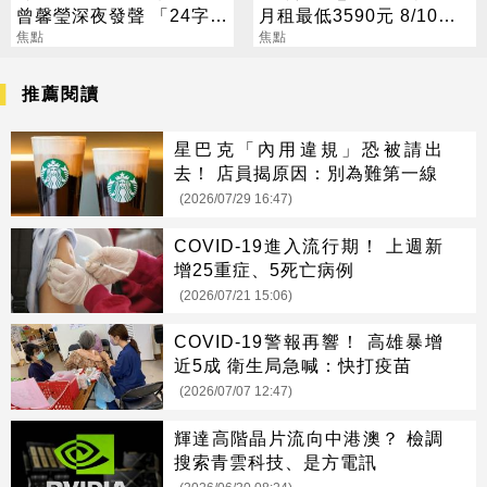
曾馨瑩深夜發聲 「24字」
月租最低3590元 8/10起
吐盡最心繫的事
焦點
放申請
焦點
推薦閱讀
星巴克「內用違規」恐被請出
去！ 店員揭原因：別為難第一線
(2026/07/29 16:47)
COVID-19進入流行期！ 上週新
增25重症、5死亡病例
(2026/07/21 15:06)
COVID-19警報再響！ 高雄暴增
近5成 衛生局急喊：快打疫苗
(2026/07/07 12:47)
輝達高階晶片流向中港澳？ 檢調
搜索青雲科技、是方電訊