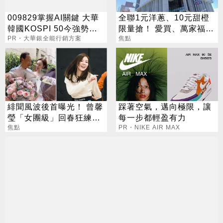
009829掌握AI關鍵 大華
全聯1元洋蔥、10元甜橙
韓國KOSPI 50今強勢開
限量搶！ 愛買、萬家福
募
PR・大華銀全能行銷方案
「滿額9折」 中元優惠一
焦點
次看
緋聞風波後首曝光！ 曾馨
踩著空氣，邁向極限，讓
瑩「女團級」回春狂練舞
每一步都輕盈有力
郭董獨自公園散步
焦點
PR・NIKE AIR MAX