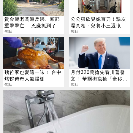
貴金屬老闆遭反綁、頭部
公公狠砍兒媳百刀！摯友
重擊擊亡！ 兇嫌抓到了
曝真相：兒養小三還懷疑
焦點
媳婦外遇
焦點
魏哲家也愛這一味！ 台中
月付320萬搶先看川普發
烤鴨傳奇人氣爆棚
文！ 華爾街瘋搶「毫秒優
焦點
勢」引熱議
焦點