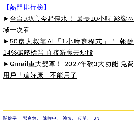
【熱門排行榜】
►
全台9縣市今起停水！ 最長10小時 影響區
域一次看
►
50歲大叔靠AI「1小時寫程式」！ 報酬
14%碾壓標普 直接辭職去炒股
►
Gmail重大變革！ 2027年砍3大功能 免費
用戶「這好康」不能用了
關鍵字：
郭台銘
、
陳時中
、
鴻海
、
疫苗
、
BNT