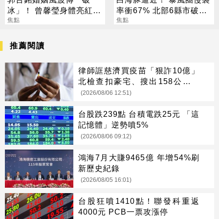
冰」！ 曾馨瑩身體亮紅燈
率衝67% 北部6縣市破5
18年婚姻驚傳出現轉機
焦點
成
焦點
推薦閱讀
律師誆慈濟買疫苗「狠詐10億」
北檢查扣豪宅、搜出158公斤黃
金
(2026/08/06 12:51)
台股跌239點 台積電跌25元 「這
記憶體」逆勢噴5%
(2026/08/06 09:12)
鴻海7月大賺9465億 年增54%刷
新歷史紀錄
(2026/08/05 16:01)
台股狂噴1410點！聯發科重返
4000元 PCB一票攻漲停