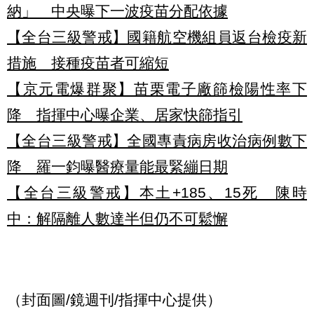
納」 中央曝下一波疫苗分配依據
【全台三級警戒】國籍航空機組員返台檢疫新
措施 接種疫苗者可縮短
【京元電爆群聚】苗栗電子廠篩檢陽性率下
降 指揮中心曝企業、居家快篩指引
【全台三級警戒】全國專責病房收治病例數下
降 羅一鈞曝醫療量能最緊繃日期
【全台三級警戒】本土+185、15死 陳時
中：解隔離人數達半但仍不可鬆懈
（封面圖/鏡週刊/指揮中心提供）