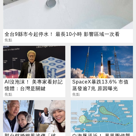
全台9縣市今起停水！ 最長10小時 影響區域一次看
焦點
AI沒泡沫！ 美專家看好記
SpaceX暴跌13.6% 市值
憶體：台灣是關鍵
蒸發逾7兆 原因曝光
焦點
焦點
郭台銘婚姻風波傳「破
白海豚逼近！ 暴風圈侵襲