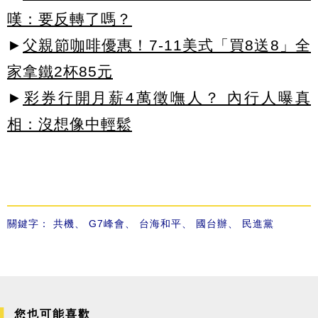
嘆：要反轉了嗎？
►
父親節咖啡優惠！7-11美式「買8送8」全
家拿鐵2杯85元
►
彩券行開月薪4萬徵嘸人？ 內行人曝真
相：沒想像中輕鬆
關鍵字：
共機
、
G7峰會
、
台海和平
、
國台辦
、
民進黨
您也可能喜歡