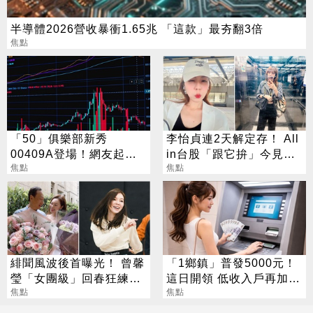
半導體2026營收暴衝1.65兆 「這款」最夯翻3倍
焦點
「50」俱樂部新秀
李怡貞連2天解定存！ All
00409A登場！網友起底
in台股「跟它拚」今見暴
前輩驚人來頭
焦點
漲笑：乖乖上班
焦點
緋聞風波後首曝光！ 曾馨
「1鄉鎮」普發5000元！
瑩「女團級」回春狂練舞
這日開領 低收入戶再加碼
郭董獨自公園散步
焦點
2000元
焦點