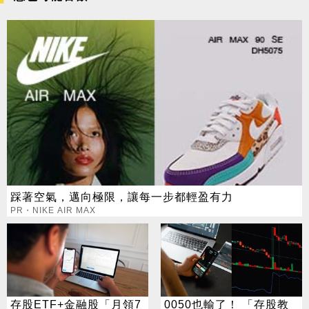
踩著空氣，邁向極限，讓每一步都輕盈有力
PR・NIKE AIR MAX
存股ETF+金融股「月領7
0050也輸了！ 「存股教