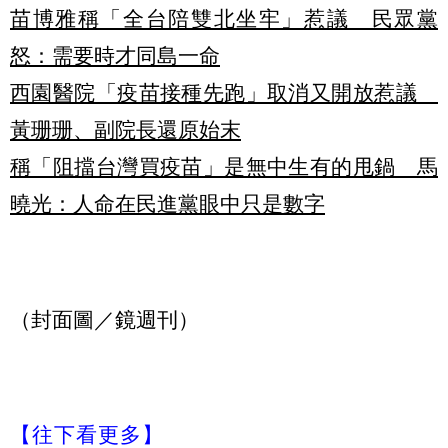
苗博雅稱「全台陪雙北坐牢」惹議 民眾黨
怒：需要時才同島一命
西園醫院「疫苗接種先跑」取消又開放惹議
黃珊珊、副院長還原始末
稱「阻擋台灣買疫苗」是無中生有的甩鍋 馬
曉光：人命在民進黨眼中只是數字
（封面圖／鏡週刊）
【往下看更多】