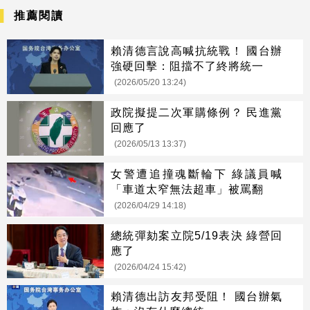
推薦閱讀
賴清德言說高喊抗統戰！ 國台辦
強硬回擊：阻擋不了終將統一
(2026/05/20 13:24)
政院擬提二次軍購條例？ 民進黨
回應了
(2026/05/13 13:37)
女警遭追撞魂斷輪下 綠議員喊
「車道太窄無法超車」被罵翻
(2026/04/29 14:18)
總統彈劾案立院5/19表決 綠營回
應了
(2026/04/24 15:42)
賴清德出訪友邦受阻！ 國台辦氣