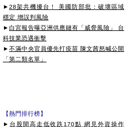
►
28架共機擾台！ 美國防部批：破壞區域
穩定 增誤判風險
►
白宮報告曝亞洲供應鏈有「威脅風險」 台
科技業恐遇衝擊
►
不滿中央官員優先打疫苗 陳文茜怒喊公開
「第二類名單」
【熱門排行榜】
►
台股開高走低收跌170點 網見外資操作