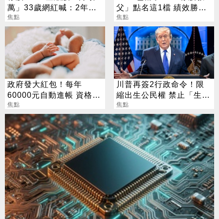
萬」33歲網紅喊：2年內
父」點名這1檔 績效勝出
要退休
焦點
還更抗跌
焦點
政府發大紅包！每年
川普再簽2行政命令！限
60000元自動進帳 資格一
縮出生公民權 禁止「生育
次看
焦點
旅遊」
焦點