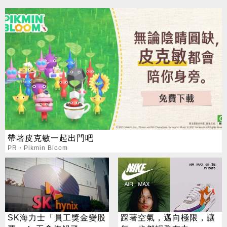
帶著皮克敏一起出門吧
PR・Pikmin Bloom
SK海力士「員工獎金變股
踩著空氣，邁向極限，讓