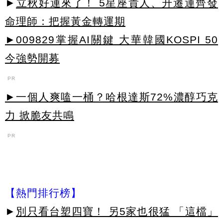
►
立秋好運來了！ 5星座貴人、升遷運齊發
命理師：把握黃金轉運期
►009829掌握AI關鍵 大華韓國KOSPI 50
今強勢開募
PR
►一個人爽嗑一桶？哈根達斯72%濃醇巧克
力 掀脆友共鳴
PR
【熱門排行榜】
►
別只看台塑四寶！ 另5家也很猛 「這檔」