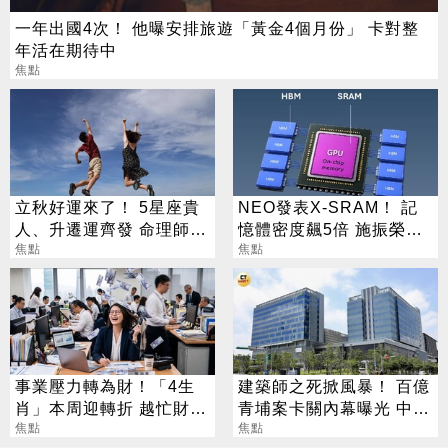
一年出國4次！ 他曝安排旅遊「黃金4個月份」 卡對整
年活在期待中
焦點
立秋好運來了！ 5星座貴
NEO發表X-SRAM！ 記
人、升遷運齊發 命理師：
憶體密度飆5倍 施振榮：
把握黃金轉運期
焦點
半導體迎新革命
焦點
事業壓力轉為財！「4生
建築師之死掀風暴！ 百億
肖」本周迎轉折 越忙財運
青埔案卡關內幕曝光 中
越旺
焦點
央、地方互踢皮球
焦點