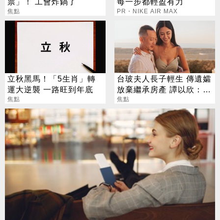
票」！ 工會炸鍋了
每一步都輕盈有力
焦點
PR・NIKE AIR MAX
立秋黑馬！「5生肖」轉
台玻夫人長子輕生 傳遺孀
運大逆襲 一路旺到年底
放棄繼承房產 譚以欣：不
焦點
實內容二次傷害
焦點