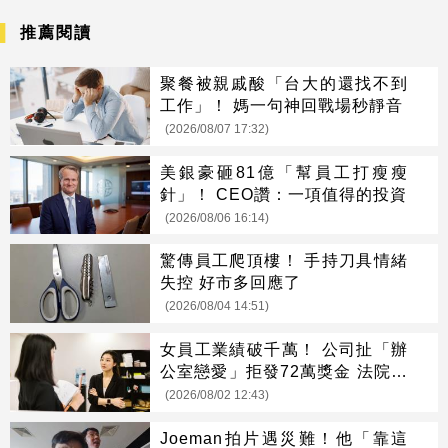
推薦閱讀
聚餐被親戚酸「台大的還找不到
工作」！ 媽一句神回戰場秒靜音
(2026/08/07 17:32)
美銀豪砸81億「幫員工打瘦瘦
針」！ CEO讚：一項值得的投資
(2026/08/06 16:14)
驚傳員工爬頂樓！ 手持刀具情緒
失控 好市多回應了
(2026/08/04 14:51)
女員工業績破千萬！ 公司扯「辦
公室戀愛」拒發72萬獎金 法院判
她贏了
(2026/08/02 12:43)
Joeman拍片遇災難！他「靠這