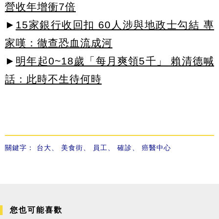
營收年增衝7倍
►
15家銀行收回扣 60人涉與地政士勾結 專
家嘆：徹查恐血流成河
►
明年起0~18歲「每月爽領5千」 賴清德喊
話：此時不生待何時
關鍵字：
台大
、
美食街
、
員工
、
確診
、
癌醫中心
您也可能喜歡