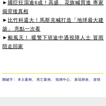
►
國巨狂瀉逾6成！高盛、花旗喊買進 專家
揭背後真相
►
比竹科還大！馬斯克喊打造「地球最大建
築」 亮點一次看
►
颱風天！ 暖警下班途中遇視障人士 冒雨
陪走回家
關鍵字：
本土案例
、
死亡案例
、
指揮中心
、
新冠肺炎
、
疫情