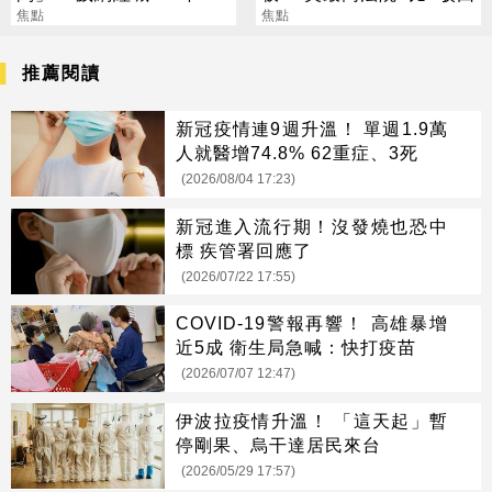
要退休
焦點
焦點
推薦閱讀
新冠疫情連9週升溫！ 單週1.9萬
人就醫增74.8% 62重症、3死
(2026/08/04 17:23)
新冠進入流行期！沒發燒也恐中
標 疾管署回應了
(2026/07/22 17:55)
COVID-19警報再響！ 高雄暴增
近5成 衛生局急喊：快打疫苗
(2026/07/07 12:47)
伊波拉疫情升溫！ 「這天起」暫
停剛果、烏干達居民來台
(2026/05/29 17:57)