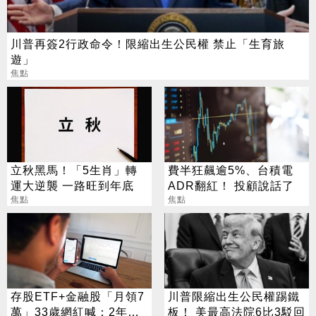
川普再簽2行政命令！限縮出生公民權 禁止「生育旅
遊」
焦點
立秋黑馬！「5生肖」轉
費半狂飆逾5%、台積電
運大逆襲 一路旺到年底
ADR翻紅！ 投顧說話了
焦點
焦點
存股ETF+金融股「月領7
川普限縮出生公民權踢鐵
萬」33歲網紅喊：2年內
板！ 美最高法院6比3駁回