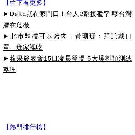
【往下看更多】
►
Delta就在家門口！台人2劑接種率 曝台灣
潛在危機
►
北市騎樓可以烤肉！黃珊珊：拜託戴口
罩、進家裡吃
►
蘋果發表會15日凌晨登場 5大爆料預測總
整理
【熱門排行榜】