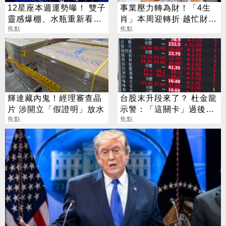
12星座本週運勢曝！ 雙子
事業壓力轉為財！「4生
靈感爆棚、水瓶重新看見
肖」本周迎轉折 越忙財運
目標
焦點
越旺
焦點
輝達藏內鬼！經理審查晶
台股末升段來了？ 杜金龍
片 涉開立「假證明」放水
示警：「這關卡」過後大
焦點
洗盤
焦點