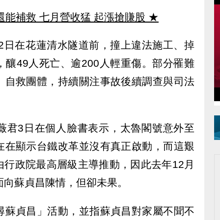
還能補救 七月營收猛 起漲搶賺股
★
月2日在花蓮清水隧道前，撞上違法施工、掉
釀49人死亡、逾200人輕重傷。部分罹難
」自救團體，持續關注事故後續調查與司法
薇君3日在個人臉書表示，太魯閣號意外至
在在顯示台鐵改革並沒有真正啟動，而這艱
由行政院最高層級主導推動，因此去年12月
面向蘇貞昌陳情，但卻未果。
尋蘇貞昌」活動，並指蘇貞昌對家屬不聞不