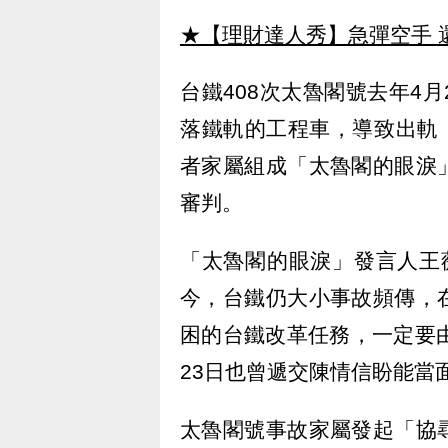
★【理財達人秀】急彈空手 
台鐵408次太魯閣號去年4
落鐵軌的工程車，導致出軌，
者家屬組成「太魯閣的眼淚
審判。
「太魯閣的眼淚」發言人王
今，台鐵仍大小事故頻傳，
困的台鐵改革任務，一定要
23日也曾遞交陳情信盼能當
太魯閣號事故家屬發起「協