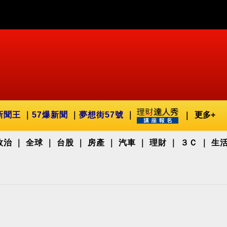
新聞王
57爆新聞
夢想街57號
更多+
政治
全球
台股
房產
汽車
理財
３Ｃ
生