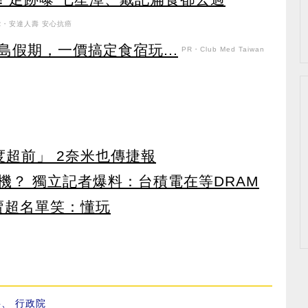
R・安達人壽 安心抗癌
假期，一價搞定食宿玩...
PR・Club Med Taiwan
度超前」 2奈米也傳捷報
機？ 獨立記者爆料：台積電在等DRAM
賣超名單笑：懂玩
事
、
行政院