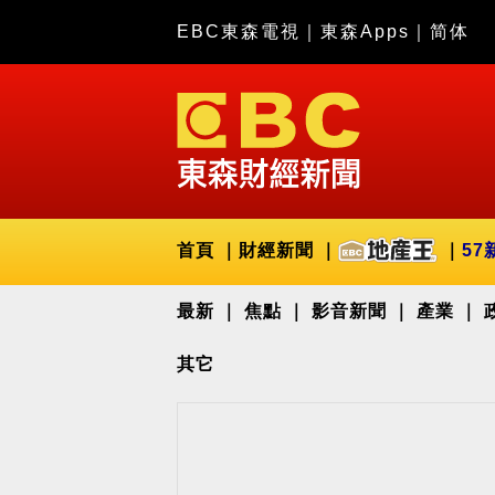
EBC東森電視
｜
東森Apps
｜
简体
首頁
財經新聞
57
最新
焦點
影音新聞
產業
其它