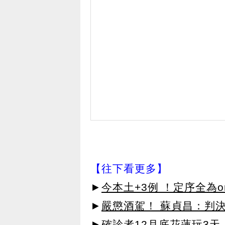
【往下看更多】
►
今本土+3例 ！定序全為om
►
嚴懲酒駕！ 蘇貞昌：判
►
確診者12月底花蓮玩3天