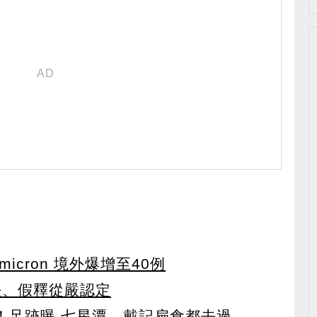
icron 境外爆增至40例
決、假釋從嚴認定
！足跡曝 七星潭、戴記扁食都去過