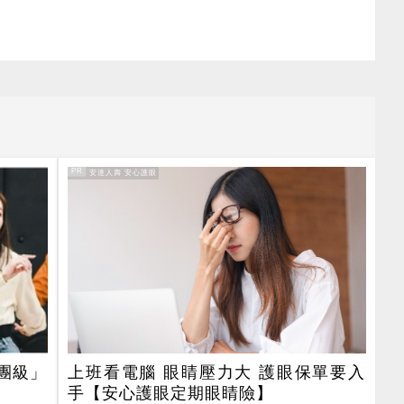
PR
PR・安達人壽 安心護眼
團級」
上班看電腦 眼睛壓力大 護眼保單要入
手【安心護眼定期眼睛險】