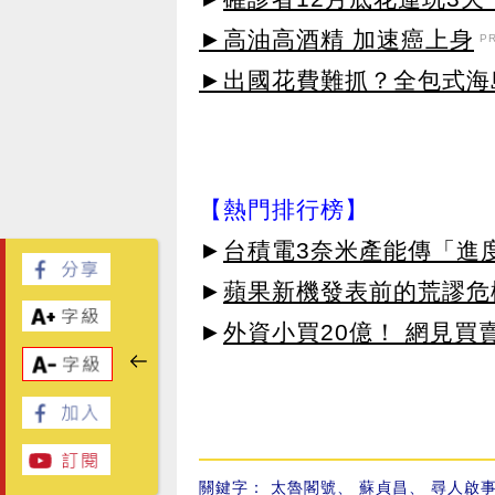
►高油高酒精 加速癌上身
P
►出國花費難抓？全包式海島
【熱門排行榜】
►
台積電3奈米產能傳「進
►
蘋果新機發表前的荒謬危
►
外資小買20億！ 網見買
關鍵字：
太魯閣號
、
蘇貞昌
、
尋人啟