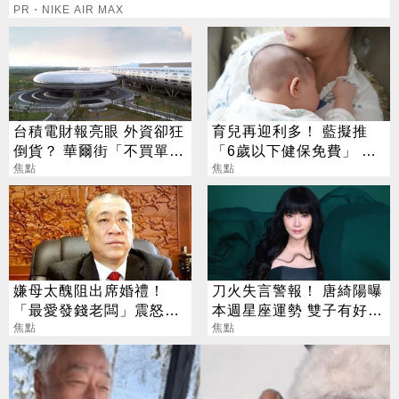
PR・NIKE AIR MAX
台積電財報亮眼 外資卻狂
育兒再迎利多！ 藍擬推
倒貨？ 華爾街「不買單」
「6歲以下健保免費」 每
背後原因曝光
焦點
年減輕近萬元負擔
焦點
嫌母太醜阻出席婚禮！
刀火失言警報！ 唐綺陽曝
「最愛發錢老闆」震怒開
本週星座運勢 雙子有好消
除：我看不起你
焦點
息、獅子談判順利
焦點