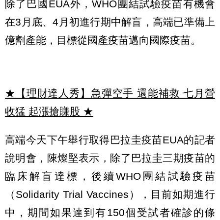
除了巴國EUA外，WHO團結試驗疫苗有機會
在3月底、4月初進行期中解盲，高端已準備上
億劑產能，目標從國產疫苗邁向國際疫苗。
★【理財達人秀】急彈空手 還能補救 七月營
收猛 起漲搶賺股
★
高端今天下午舉行取得巴拉圭疫苗EUA的記者
說明會，陳燦堅表示，除了巴拉圭三期疫苗的
臨床解盲達標，後續WHO團結試驗疫苗
（Solidarity Trial Vaccines），目前如期進行
中，期間如果達到有150個受試者確診的條