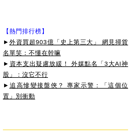
【熱門排行榜】
►
外資買超903億「史上第三大」 網見掃貨
名單笑：不懂在幹嘛
►
資本支出疑慮放緩！ 外媒點名「3大AI神
股」：沒它不行
►
追高慘變接盤俠？ 專家示警：「這個位
置」別衝動