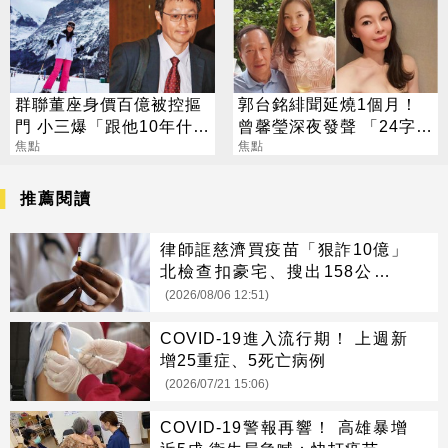
群聯董座身價百億被控摳
郭台銘緋聞延燒1個月！
門 小三爆「跟他10年什麼
曾馨瑩深夜發聲 「24字」
都沒有」
焦點
吐盡最心繫的事
焦點
推薦閱讀
律師誆慈濟買疫苗「狠詐10億」
北檢查扣豪宅、搜出158公斤黃
金
(2026/08/06 12:51)
COVID-19進入流行期！ 上週新
增25重症、5死亡病例
(2026/07/21 15:06)
COVID-19警報再響！ 高雄暴增