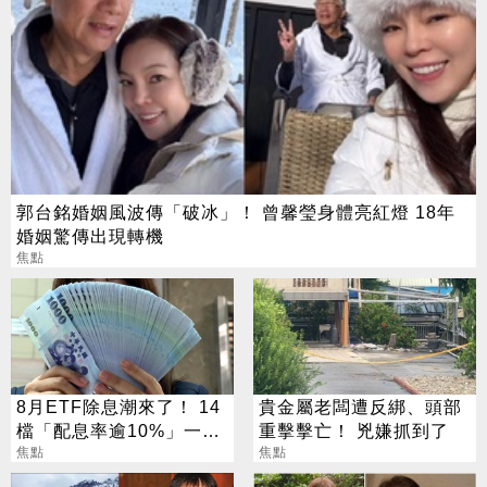
郭台銘婚姻風波傳「破冰」！ 曾馨瑩身體亮紅燈 18年
婚姻驚傳出現轉機
焦點
8月ETF除息潮來了！ 14
貴金屬老闆遭反綁、頭部
檔「配息率逾10%」一次
重擊擊亡！ 兇嫌抓到了
看
焦點
焦點