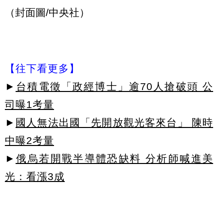
（封面圖/中央社）
【往下看更多】
►
台積電徵「政經博士」逾70人搶破頭 公
司曝1考量
►
國人無法出國「先開放觀光客來台」 陳時
中曝2考量
►
俄烏若開戰半導體恐缺料 分析師喊進美
光：看漲3成