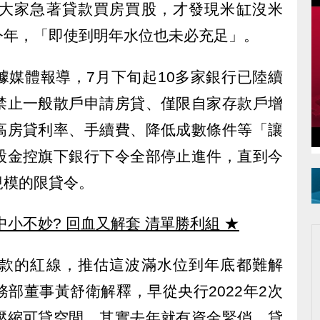
大家急著貸款買房買股，才發現米缸沒米
今年，「即使到明年水位也未必充足」。
據媒體報導，7月下旬起10多家銀行已陸續
禁止一般散戶申請房貸、僅限自家存款戶增
高房貸利率、手續費、降低成數條件等「讓
股金控旗下銀行下令全部停止進件，直到今
規模的限貸令。
中小不妙? 回血又解套 清單勝利組
★
款的紅線，推估這波滿水位到年底都難解
部董事黃舒衛解釋，早從央行2022年2次
壓縮可貸空間，其實去年就有資金緊俏、貸