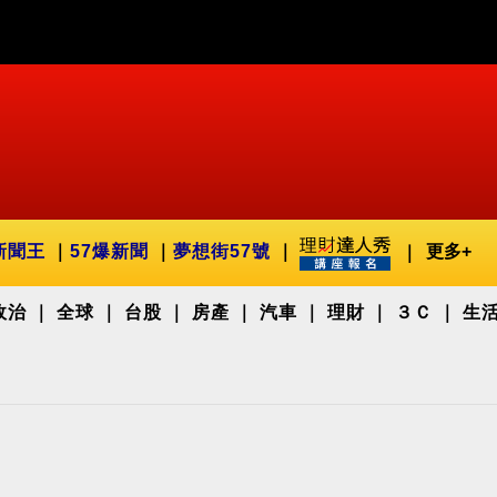
新聞王
57爆新聞
夢想街57號
更多+
政治
全球
台股
房產
汽車
理財
３Ｃ
生