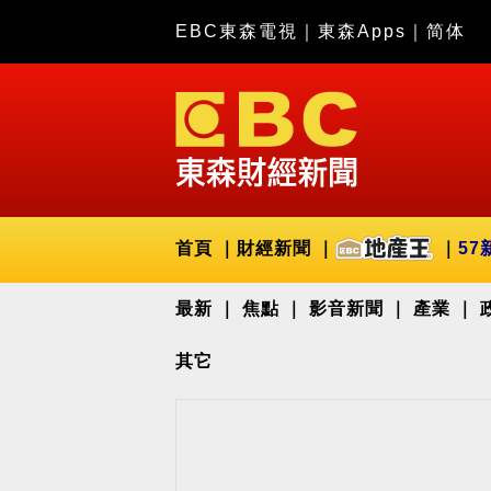
EBC東森電視
｜
東森Apps
｜
简体
首頁
財經新聞
57
最新
焦點
影音新聞
產業
其它