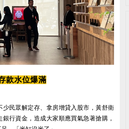
行存款水位爆滿
不少民眾解定存、拿房增貸入股市，黃舒衛
走銀行資金，造成大家順應買氣急著搶購，
不足，「米缸沒米了」。