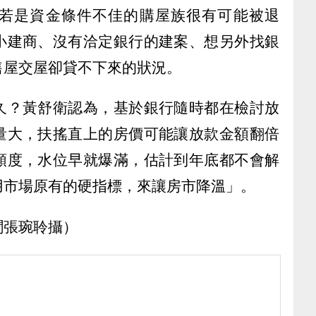
若是資金條件不佳的購屋族很有可能被退
小建商、沒有洽定銀行的建案、想另外找銀
售屋交屋卻貸不下來的狀況。
久？黃舒衛認為，基於銀行隨時都在檢討放
量大，扶搖直上的房價可能讓放款金額翻倍
額度，水位早就爆滿，估計到年底都不會解
用市場原有的硬指標，來讓房市降溫」。
聞張琬聆攝）