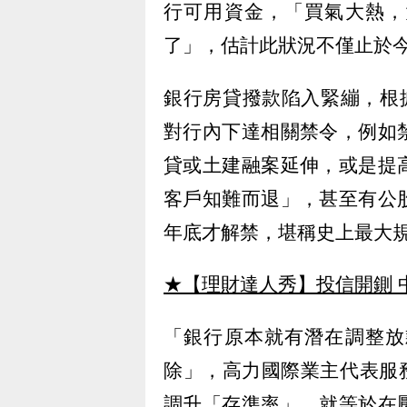
行可用資金，「買氣大熱，
了」，估計此狀況不僅止於
銀行房貸撥款陷入緊繃，根
對行內下達相關禁令，例如
貸或土建融案延伸，或是提
客戶知難而退」，甚至有公
年底才解禁，堪稱史上最大
★【理財達人秀】投信開鍘 
「銀行原本就有潛在調整放
除」，高力國際業主代表服務
調升「存準率」，就等於在