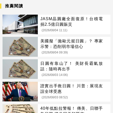
推薦閱讀
JASM晶圓廠全面復原！台積電
捐2.5億日圓賑災
(2026/08/04 11:11)
美國擬「拋歐元挺日圓」？ 專家
示警：恐削弱市場信心
(2026/08/04 09:39)
日圓有靠山了！ 美財長霸氣放
話：隨時再出手
(2026/08/03 14:06)
證實出手救日圓！ 川普：展現友
誼全球受惠
(2026/08/03 08:52)
40年低點拉警報！ 傳美、日聯手