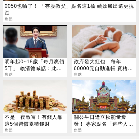
0050也輸了！ 「存股教父」點名這1檔 績效勝出還更抗
跌
焦點
明年起0~18歲「每月爽領
政府發大紅包！每年
5千」 賴清德喊話：此時
60000元自動進帳 資格一
不生待何時
焦點
次看
焦點
不是一夜致富！有錢人靠
關公生日逢立秋能量爆
這5個習慣累積錢財
發！ 專家點名「這些人」
焦點
別亂拜
焦點