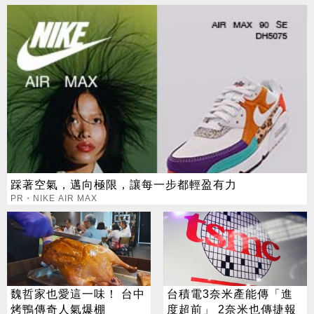
踩著空氣，邁向極限，讓每一步都輕盈有力
PR・NIKE AIR MAX
魏哲家也愛這一味！ 台中
台積電3奈米產能傳「進
烤鴨傳奇人氣爆棚
度超前」 2奈米也傳捷報