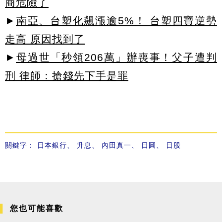
商危險了
►
南亞、台塑化飆漲逾5%！ 台塑四寶逆勢
走高 原因找到了
►
母過世「秒領206萬」辦喪事！父子遭判
刑 律師：搶錢先下手是罪
關鍵字：
日本銀行
、
升息
、
內田真一
、
日圓
、
日股
您也可能喜歡