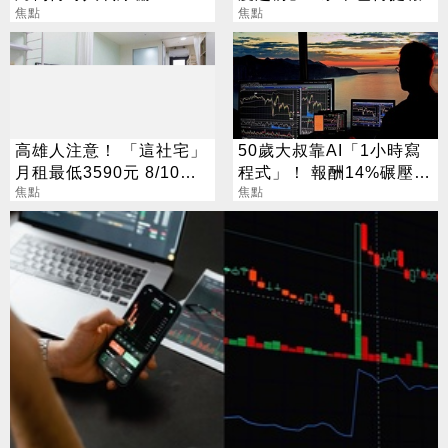
焦點
焦點
高雄人注意！ 「這社宅」
50歲大叔靠AI「1小時寫
月租最低3590元 8/10起
程式」！ 報酬14%碾壓標
放申請
焦點
普 直接辭職去炒股
焦點