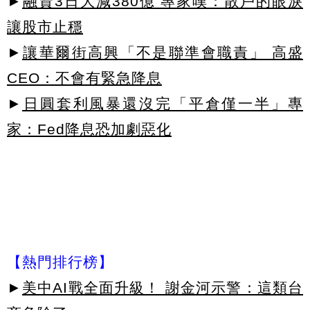
►
融資3日大減380億 專家嘆：散戶的眼淚
讓股市止穩
►
讓華爾街高興「不是聯準會職責」 高盛
CEO：不會有緊急降息
►
日圓套利風暴還沒完「平倉僅一半」專
家：Fed降息恐加劇惡化
【熱門排行榜】
►
美中AI戰全面升級！ 謝金河示警：這類台