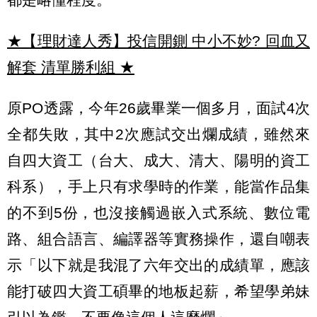
★【理財達人秀】投信開鍘 中小不妙? 回血又
解套 清單勝利組
★
原PO透露，今年26歲畢業一個多月，面試4次
全都失敗，其中2次應試交出爛成績，雖然來
自四大資工（台大、成大、清大、陽明的資工
科系），手上只有求學時的作業，能當作品集
的不到5份，也沒接觸過嵌入式系統、數位電
路、組合語言、編譯器等實務操作，還自嘲表
示「以下就是我混了六年交出的成績單，應該
能打破四大資工碩畢的地板起薪，希望學弟妹