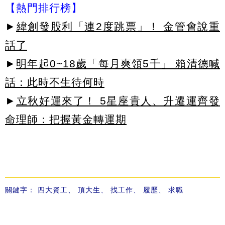
【熱門排行榜】
►
緯創發股利「連2度跳票」！ 金管會說重
話了
►
明年起0~18歲「每月爽領5千」 賴清德喊
話：此時不生待何時
►
立秋好運來了！ 5星座貴人、升遷運齊發
命理師：把握黃金轉運期
關鍵字：
四大資工
、
頂大生
、
找工作
、
履歷
、
求職