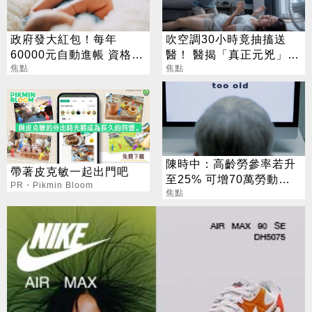
政府發大紅包！每年
吹空調30小時竟抽搐送
60000元自動進帳 資格一
醫！ 醫揭「真正元兇」：
次看
焦點
不是冷氣
焦點
陳時中：高齡勞參率若升
帶著皮克敏一起出門吧
至25% 可增70萬勞動人
PR・Pikmin Bloom
口
焦點