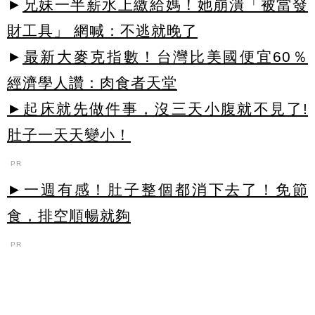
►
兄妹一半薪水上繳給媽！她崩潰「被當發
財工具」 網喊：不逃就晚了
►
最新大麥克指數！台灣比美國便宜60％
經濟學人讚：肉食者天堂
►起床就先做件事，沒三天小腹就不見了!
肚子一天天變小！
PR
►一週有感！肚子整個都消下去了！免節
食，排空順暢就夠
PR