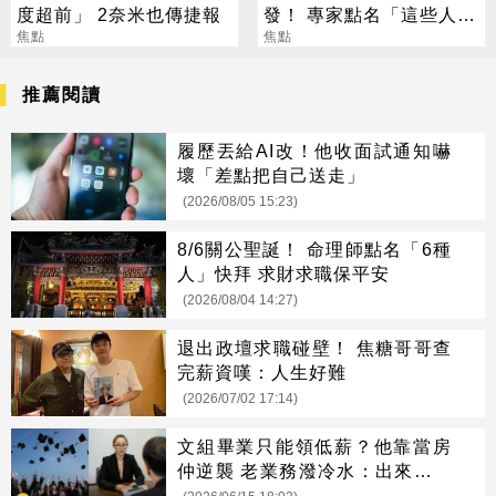
度超前」 2奈米也傳捷報
發！ 專家點名「這些人」
焦點
別亂拜
焦點
推薦閱讀
履歷丟給AI改！他收面試通知嚇
壞「差點把自己送走」
(2026/08/05 15:23)
8/6關公聖誕！ 命理師點名「6種
人」快拜 求財求職保平安
(2026/08/04 14:27)
退出政壇求職碰壁！ 焦糖哥哥查
完薪資嘆：人生好難
(2026/07/02 17:14)
文組畢業只能領低薪？他靠當房
仲逆襲 老業務潑冷水：出來混遲
早要還