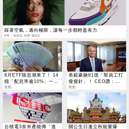
踩著空氣，邁向極限，讓每一步都輕盈有力
PR・NIKE AIR MAX
8月ETF除息潮來了！ 14
美銀豪砸81億「幫員工打
檔「配息率逾10%」一次
瘦瘦針」！ CEO讚：一
看
焦點
項值得的投資
焦點
台積電3奈米產能傳「進
關公生日逢立秋能量爆