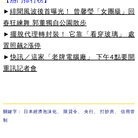
►
緋聞風波後首曝光！ 曾馨瑩「女團級」回
春狂練舞 郭董獨自公園散步
►
擺脫代理轉封裝！ 它靠「看穿玻璃」 處
置照飆2漲停
►
快訊／這家「老牌電腦廠」 下午4點要開
重訊記者會
關鍵字：
日本經濟泡沫化
、
限貸令
、
央行
、
打炒房
、
信用管
制