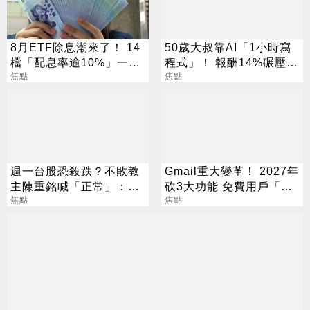
8月ETF除息潮來了！ 14
50歲大叔靠AI「1小時寫
檔「配息率逾10%」一次
程式」！ 報酬14%碾壓標
看
焦點
普 直接辭職去炒股
焦點
週一台股恐殺跌？不敗教
Gmail重大變革！ 2027年
主陳重銘喊「正常」：6
砍3大功能 免費用戶「這
檔撿便宜
焦點
好康」不能用了
焦點