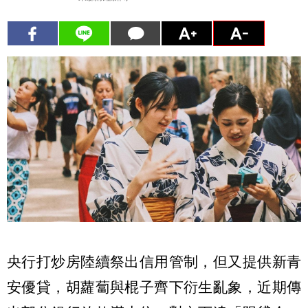
央行打炒房陸續祭出信用管制，但又提供新青
安優貸，胡蘿蔔與棍子齊下衍生亂象，近期傳