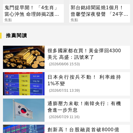
鬼門提早開！ 「4生肖」
郭台銘緋聞延燒1個月！
當心沖煞 命理師揭2護身
曾馨瑩深夜發聲 「24字」
法寶
焦點
吐盡最心繫的事
焦點
推薦閱讀
很多國家都在買！黃金彈回4300
美元 高盛：訊號來了
(2026/08/06 15:53)
日本央行按兵不動！ 利率維持
1%不變
(2026/07/31 13:39)
通膨壓力未歇！南韓央行：有機
會進一步升息
(2026/07/29 11:16)
創新高！台股融資首破8000億