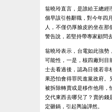
翁曉玲直言，是誰給王總經
個早該引咎辭職，對今年四
人，不僅仍厚臉皮的坐在那
警告說，若堅持帶專家顧問
翁曉玲表示，台電如此強勢
可能性，一是，核四廠到目
士去看過後，認為日後若非
果恐怕會得罪民進黨政府。
被拆除轉賣或是移作他用，
交代東西去哪兒了？賣的錢
定砸鍋，引起輿論譁然。