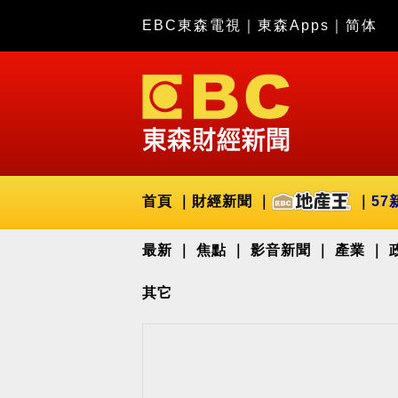
EBC東森電視
｜
東森Apps
｜
简体
首頁
財經新聞
57
最新
焦點
影音新聞
產業
其它