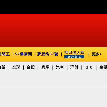
新聞王
57爆新聞
夢想街57號
更多+
政治
全球
台股
房產
汽車
理財
３Ｃ
生