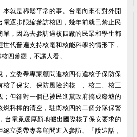
，本就是稀鬆平常的事。台電向來有對外開
台電逐步限縮參訪核四，幾年前就已禁止民
簡單，因為去參訪過核四廠的民眾和學生都
輕世代普遍支持核電和核能科學的情形下，
消核四參觀，不讓人看。
說，立委帶專家顧問進核四有違核子保防保
有核子保安、保防風險的核一、核二、核三
觀；但卻對一個已被民進黨政府搞成廢墟的
核燃料棒的清空，駐衛核四的二個分隊保警
退出，台電竟還厚顏地搬出國際核子保安要求的
拒絕立委帶專業顧問進入參訪。「說這話，