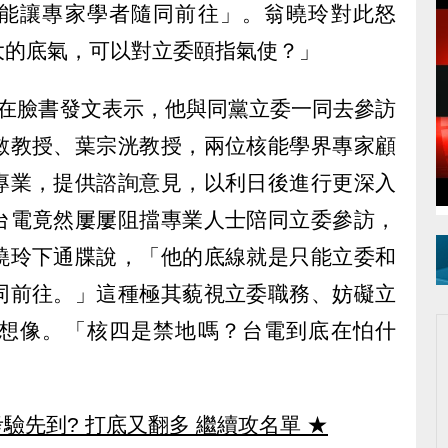
能讓專家學者隨同前往」。翁曉玲對此怒
大的底氣，可以對立委頤指氣使？」
日在臉書發文表示，他與同黨立委一同去參訪
敏教授、葉宗洸教授，兩位核能學界專家顧
專業，提供諮詢意見，以利日後進行更深入
台電竟然屢屢阻擋專業人士陪同立委參訪，
曉玲下通牒說，「他的底線就是只能立委和
同前往。」這種極其藐視立委職務、妨礙立
想像。「核四是禁地嗎？台電到底在怕什
驗先到? 打底又翻多 繼續攻名單
★