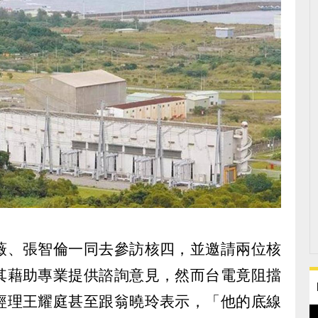
薇、張智倫一同去參訪核四，並邀請兩位核
其藉助專業提供諮詢意見，然而台電竟阻擋
經理王耀庭甚至跟翁曉玲表示，「他的底線