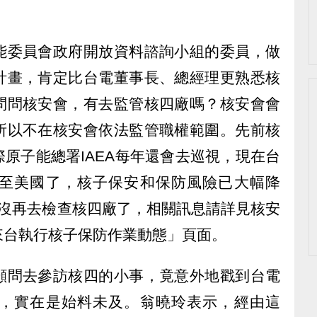
能委員會政府開放資料諮詢小組的委員，做
計畫，肯定比台電董事長、總經理更熟悉核
問問核安會，有去監管核四廠嗎？核安會會
所以不在核安會依法監管職權範圍。先前核
原子能總署IAEA每年還會去巡視，現在台
至美國了，核子保安和保防風險已大幅降
A就沒再去檢查核四廠了，相關訊息請詳見核安
來台執行核子保防作業動態」頁面。
顧問去參訪核四的小事，竟意外地戳到台電
，實在是始料未及。翁曉玲表示，經由這