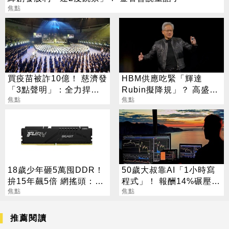
焦點
買疫苗被詐10億！ 慈濟發
HBM供應吃緊「輝達
「3點聲明」：全力捍衛
Rubin擬降規」？ 高盛反
捐款人權益
焦點
讚記憶體：牛市才開始
焦點
18歲少年砸5萬囤DDR！
50歲大叔靠AI「1小時寫
拚15年飆5倍 網搖頭：會
程式」！ 報酬14%碾壓標
報廢
焦點
普 直接辭職去炒股
焦點
推薦閱讀