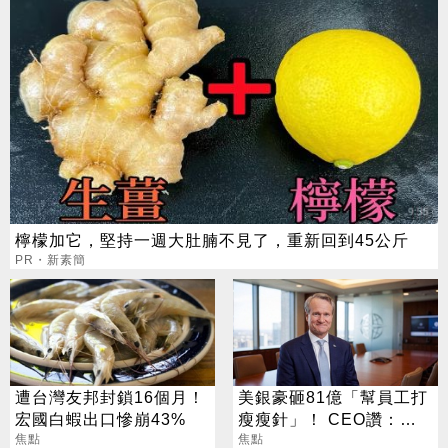
檸檬加它，堅持一週大肚腩不見了，重新回到45公斤
PR・新素簡
遭台灣友邦封鎖16個月！
美銀豪砸81億「幫員工打
宏國白蝦出口慘崩43%
瘦瘦針」！ CEO讚：一
焦點
項值得的投資
焦點