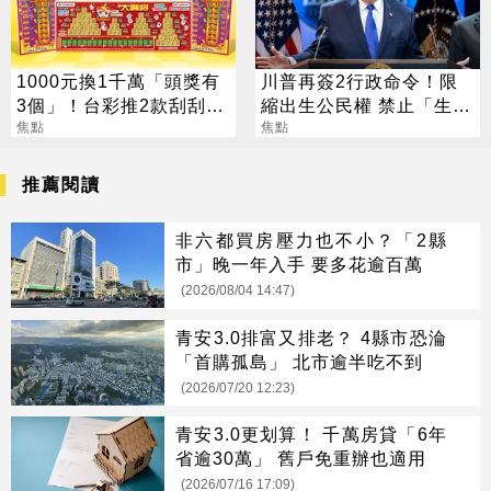
1000元換1千萬「頭獎有
川普再簽2行政命令！限
3個」！台彩推2款刮刮樂
縮出生公民權 禁止「生育
總獎金逾33億
焦點
旅遊」
焦點
推薦閱讀
非六都買房壓力也不小？「2縣
市」晚一年入手 要多花逾百萬
(2026/08/04 14:47)
青安3.0排富又排老？ 4縣市恐淪
「首購孤島」 北市逾半吃不到
(2026/07/20 12:23)
青安3.0更划算！ 千萬房貸「6年
省逾30萬」 舊戶免重辦也適用
(2026/07/16 17:09)