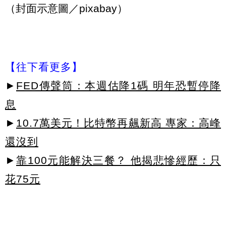
（封面示意圖／pixabay）
【往下看更多】
►
FED傳聲筒：本週估降1碼 明年恐暫停降
息
►
10.7萬美元！比特幣再飆新高 專家：高峰
還沒到
►
靠100元能解決三餐？ 他揭悲慘經歷：只
花75元