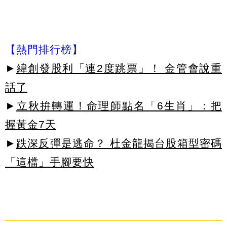
【熱門排行榜】
►
緯創發股利「連2度跳票」！ 金管會說重
話了
►
立秋拚轉運！命理師點名「6生肖」：把
握黃金7天
►
跌深反彈是逃命？ 杜金龍揭台股箱型密碼
「這檔」手腳要快