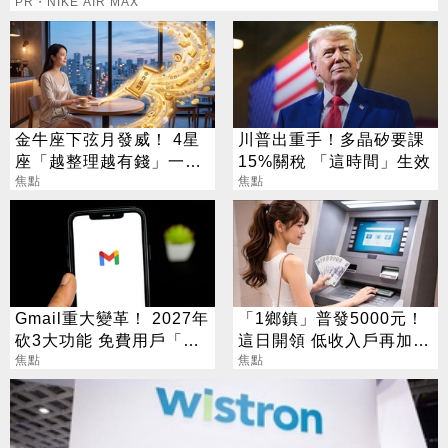
PR・NIKE AIR MAX
金牛座下弦月發威！ 4星
川普出重手！多晶矽要課
座「越整理越有錢」一路
15%關稅 「這時間」生效
旺運到10月
焦點
焦點
Gmail重大變革！ 2027年
「1鄉鎮」普發5000元！
砍3大功能 免費用戶「這
這日開領 低收入戶再加碼
好康」不能用了
焦點
2000元
焦點