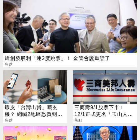
緯創發股利「連2度跳票」！ 金管會說重話了
焦點
蝦皮「台灣出貨」藏玄
三商壽9/1股票下市！
機？ 網喊2地區恐買到假
12/1正式更名「玉山人
貨 專家揭真相
焦點
壽」
焦點