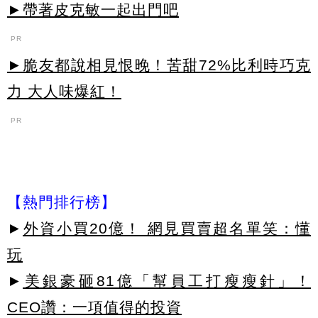
►帶著皮克敏一起出門吧
PR
►脆友都說相見恨晚！苦甜72%比利時巧克
力 大人味爆紅！
PR
【熱門排行榜】
►
外資小買20億！ 網見買賣超名單笑：懂
玩
►
美銀豪砸81億「幫員工打瘦瘦針」！
CEO讚：一項值得的投資