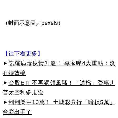
（封面示意圖／pexels）
【往下看更多】
►
諾羅病毒疫情升溫！ 專家曝4大重點：沒
有特效藥
►
台股ETF不再獨領風騷！「這檔」受惠川
普太空利多走強
►
刮刮樂中10萬！ 土城彩券行「暗槓5萬」
台彩出手了