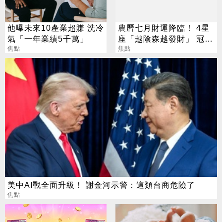
他曝未來10產業超賺 洗冷
農曆七月財運降臨！ 4星
氣「一年業績5千萬」
座「越陰森越發財」 冠軍
焦點
賺到翻
焦點
美中AI戰全面升級！ 謝金河示警：這類台商危險了
焦點