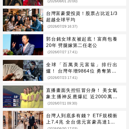
(2026/08/01 20:00)
台灣富豪愛投資！股票占比近1/3
超越全球平均
(2026/07/29 16:37)
郭台銘女球友被起底！富商包養
20年 劈腿嫁第二任老公
(2026/07/27 17:41)
全球「百萬美元富翁」排行出
爐！ 台灣年增9864位 勇奪第13
名
(2026/07/23 17:41)
直播畫面失控狂冒分身！ 美女氣
象主播神反應爆紅 近2000萬人
笑翻
(2026/07/11 09:30)
台灣人到底多有錢？ ETF規模衝
上7.4兆 全台億元富豪高達11.8
萬人
(2026/06/30 17:03)