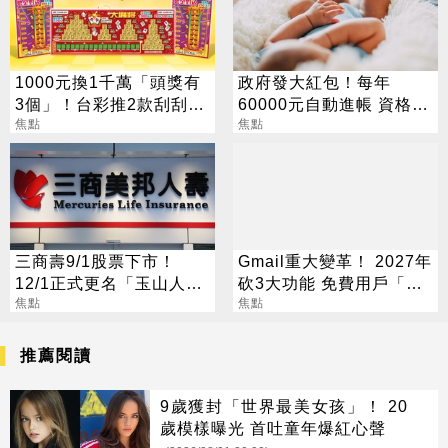
1000元換1千萬「頭獎有
政府發大紅包！每年
3個」！台彩推2款刮刮樂
60000元自動進帳 資格一
總獎金逾33億
焦點
次看
焦點
三商壽9/1股票下市！
Gmail重大變革！ 2027年
12/1正式更名「玉山人
砍3大功能 免費用戶「這
壽」
焦點
好康」不能用了
焦點
推薦閱讀
9歲獲封「世界最美女孩」！ 20
歲模樣曝光 首吐童年爆紅心聲