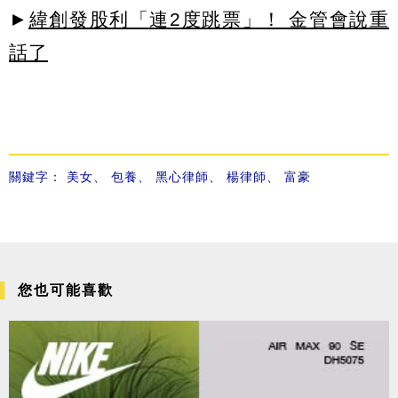
►
緯創發股利「連2度跳票」！ 金管會說重
話了
關鍵字：
美女
、
包養
、
黑心律師
、
楊律師
、
富豪
您也可能喜歡