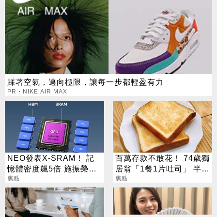
踩著空氣，邁向極限，讓每一步都輕盈有力
PR・NIKE AIR MAX
NEO發表X-SRAM！ 記
百萬存款不敢花！ 74歲獨
憶體密度飆5倍 施振榮：
居翁「1餐1片吐司」 半年
半導體迎新革命
焦點
暴瘦嚇壞女兒
焦點