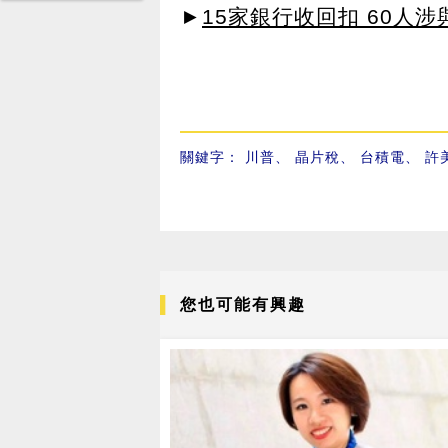
►
15家銀行收回扣 60人
關鍵字：
川普
、
晶片稅
、
台積電
、
許
您也可能有興趣