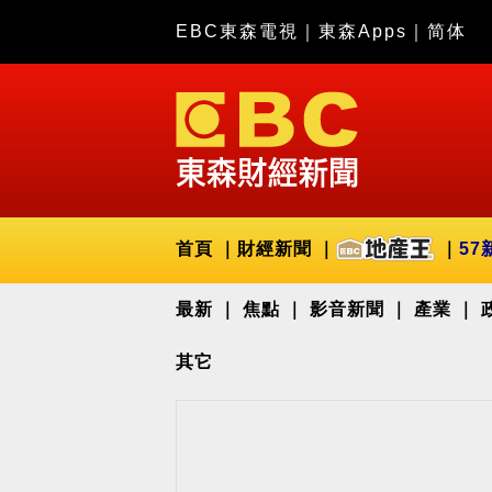
EBC東森電視
｜
東森Apps
｜
简体
首頁
財經新聞
57
最新
焦點
影音新聞
產業
其它