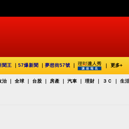
新聞王
57爆新聞
夢想街57號
更多+
政治
全球
台股
房產
汽車
理財
３Ｃ
生