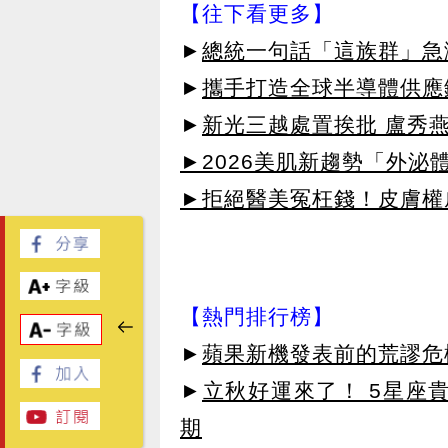
【往下看更多】
►
總統一句話「這族群」急漲
►
攜手打造全球半導體供應
►
新光三越處置挨批 盧秀
►2026美肌新趨勢「外泌體
►拒絕醫美冤枉錢！皮膚權威指
【熱門排行榜】
►
蘋果新機發表前的荒謬危
►
立秋好運來了！ 5星座
期