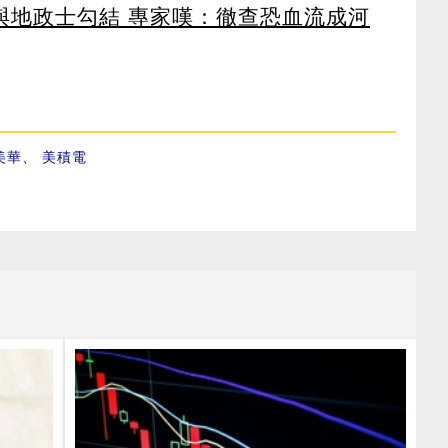
涉與地政士勾結 專家嘆：徹查恐血流成河
美華
、
美積電