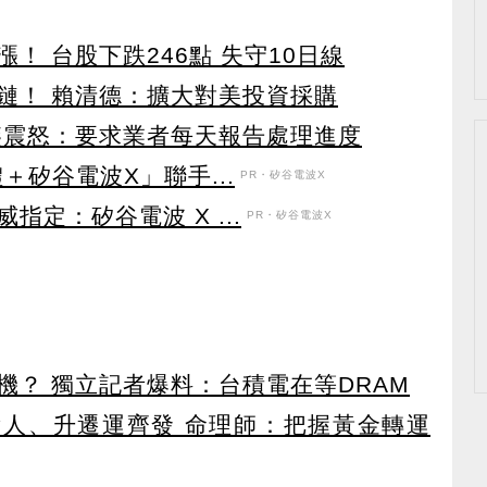
！ 台股下跌246點 失守10日線
鏈！ 賴清德：擴大對美投資採購
燕震怒：要求業者每天報告處理進度
＋矽谷電波X」聯手...
PR・矽谷電波X
定：矽谷電波 X ...
PR・矽谷電波X
機？ 獨立記者爆料：台積電在等DRAM
貴人、升遷運齊發 命理師：把握黃金轉運