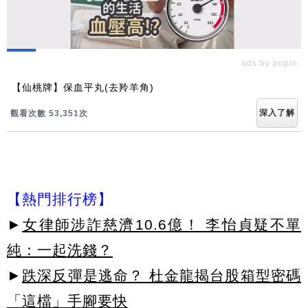
ads by popIn
【仙桃牌】保血平丸(去羚羊角)
深入了解
觀看次數 53,358次
【熱門排行榜】
►
女律師涉詐慈濟10.6億！ 李怡貞疑不單
純：一起洗錢？
►
跌深反彈是逃命？ 杜金龍揭台股箱型密碼
「這檔」手腳要快