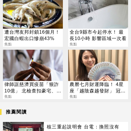
遭台灣友邦封鎖16個月！
全台9縣市今起停水！ 最
宏國白蝦出口慘崩43%
長10小時 影響區域一次看
焦點
焦點
律師誆慈濟買疫苗「狠詐
農曆七月財運降臨！ 4星
10億」 北檢查扣豪宅、搜
座「越陰森越發財」 冠軍
出158公斤黃金
焦點
賺到翻
焦點
推薦閱讀
核三重起說明會 台電：換照沒有