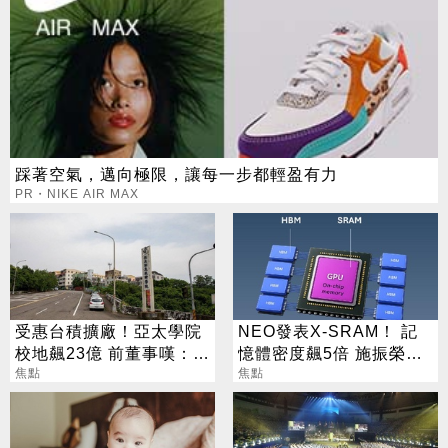
踩著空氣，邁向極限，讓每一步都輕盈有力
PR・NIKE AIR MAX
受惠台積擴廠！亞太學院
NEO發表X-SRAM！ 記
校地飆23億 前董事嘆：教
憶體密度飆5倍 施振榮：
育部不演了
焦點
半導體迎新革命
焦點