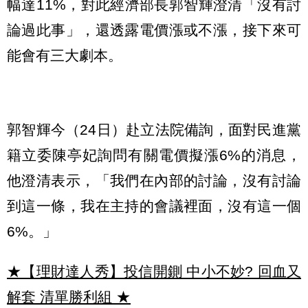
幅達11%，對此經濟部長郭智輝澄清「沒有討
論過此事」，還透露電價漲或不漲，接下來可
能會有三大劇本。
郭智輝今（24日）赴立法院備詢，面對民進黨
籍立委陳亭妃詢問有關電價擬漲6%的消息，
他澄清表示，「我們在內部的討論，沒有討論
到這一條，我在主持的會議裡面，沒有這一個
6%。」
★【理財達人秀】投信開鍘 中小不妙? 回血又
解套 清單勝利組
★