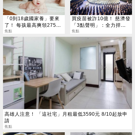
「0到18歲國家養」要來
買疫苗被詐10億！ 慈濟發
了！ 每孩最高爽領275萬
「3點聲明」：全力捍衛
0至6歲月領1萬元
焦點
捐款人權益
焦點
高雄人注意！ 「這社宅」月租最低3590元 8/10起放申
請
焦點