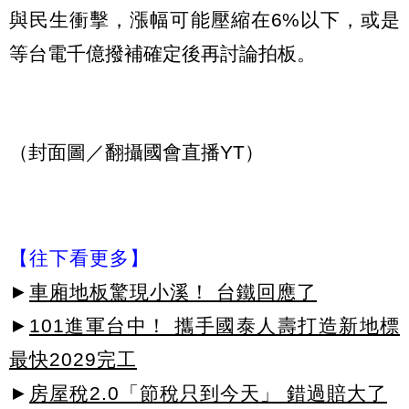
與民生衝擊，漲幅可能壓縮在6%以下，或是
等台電千億撥補確定後再討論拍板。
（封面圖／翻攝國會直播YT）
【往下看更多】
►
車廂地板驚現小溪！ 台鐵回應了
►
101進軍台中！ 攜手國泰人壽打造新地標
最快2029完工
►
房屋稅2.0「節稅只到今天」 錯過賠大了