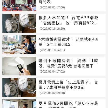
時間表
(2026/08/01 17:06)
很多人不知道！ 台電APP暗藏
「省錢密技」 他一用爽折822元
電費
(2026/07/16 16:20)
4大鐵飯碗要徵才！ 起薪就有4.6
萬「5年上看6萬5」
(2026/06/18 14:01)
嚇到不敢開冷氣！ 網傳「1時
段」電費1度要8元 台電回應了
(2026/06/04 17:02)
夏月電價上路「史上最貴？」 台
電：7成用戶每度不到3元
(2026/06/02 09:50)
夏月電價6月開跑「這6小時最