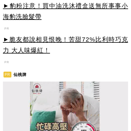
►豹粉注意！買中油洗沐禮盒送無所事事小
海豹洗臉髮帶
PR
►脆友都說相見恨晚！苦甜72%比利時巧克
力 大人味爆紅！
PR
仙桃牌
PR