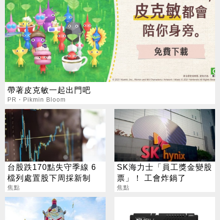
帶著皮克敏一起出門吧
PR・Pikmin Bloom
台股跌170點失守季線 6
SK海力士「員工獎金變股
檔列處置股下周採新制
票」！ 工會炸鍋了
焦點
焦點