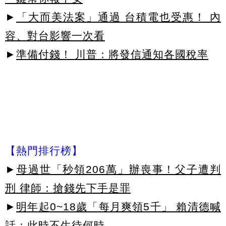
►
「大而美法案」通過 台積電也受惠！ 內
容、對台影響一次看
►
準備付錢！ 川普：將發信通知各國稅率
【熱門排行榜】
►
母過世「秒領206萬」辦喪事！父子遭判
刑 律師：搶錢先下手是罪
►
明年起0~18歲「每月爽領5千」 賴清德喊
話：此時不生待何時