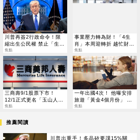
川普再簽2行政命令！限
事業壓力轉為財！「4生
縮出生公民權 禁止「生育
肖」本周迎轉折 越忙財運
旅遊」
焦點
越旺
焦點
三商壽9/1股票下市！
一年出國4次！ 他曝安排
12/1正式更名「玉山人
旅遊「黃金4個月份」 卡
壽」
焦點
對整年活在期待中
焦點
推薦閱讀
川普出重手！多晶矽要課15%關