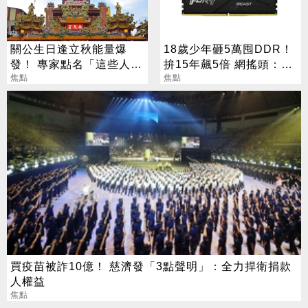
關公生日逢立秋能量爆
18歲少年砸5萬囤DDR！
發！ 專家點名「這些人」
拚15年飆5倍 網搖頭：會
別亂拜
焦點
報廢
焦點
買疫苗被詐10億！ 慈濟發「3點聲明」：全力捍衛捐款
人權益
焦點