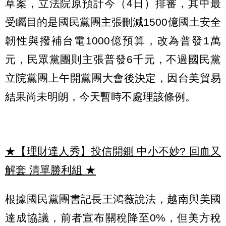
草案，立法院原預計今（4日）排審，其中最
受矚目的是國民黨團主張刪減1500億國土安全
韌性與撥補台電1000億預算，改為普發1萬
元，民眾黨團則主張普發6千元，不過國民黨
立院黨團上午開黨團大會後決定，因台美貿易
結果尚未明朗，今天暫時不處理該條例。
★【理財達人秀】投信開鍘 中小不妙? 回血又
解套 清單勝利組
★
根據國民黨團書記長王鴻薇說法，越南與美國
達成協議，前者宣布關稅降至0%，但美方稅