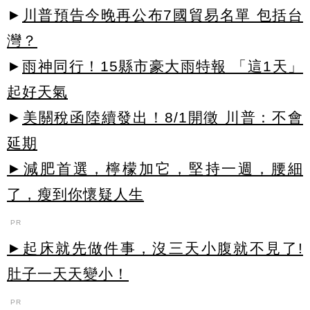
►
川普預告今晚再公布7國貿易名單 包括台
灣？
►
雨神同行！15縣市豪大雨特報 「這1天」
起好天氣
►
美關稅函陸續發出！8/1開徵 川普：不會
延期
►減肥首選，檸檬加它，堅持一週，腰細
了，瘦到你懷疑人生
PR
►起床就先做件事，沒三天小腹就不見了!
肚子一天天變小！
PR