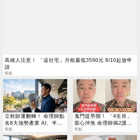
高雄人注意！ 「這社宅」月租最低3590元 8/10起放申
請
焦點
立秋財運翻轉！ 命理師點
鬼門提早開！ 「4生肖」
名8大強勢產業 AI、半導
當心沖煞 命理師揭2護身
體成最強黑馬
焦點
法寶
焦點