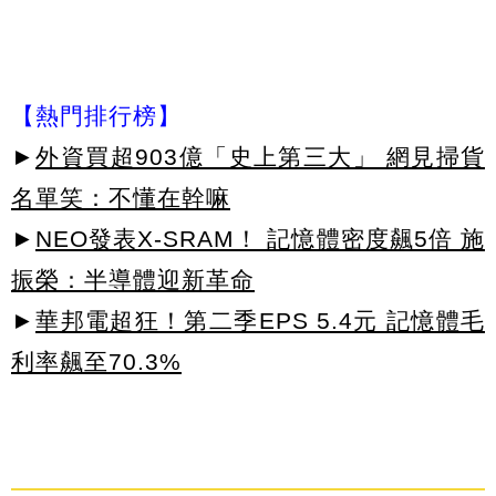
【熱門排行榜】
►
外資買超903億「史上第三大」 網見掃貨
名單笑：不懂在幹嘛
►
NEO發表X-SRAM！ 記憶體密度飆5倍 施
振榮：半導體迎新革命
►
華邦電超狂！第二季EPS 5.4元 記憶體毛
利率飆至70.3%