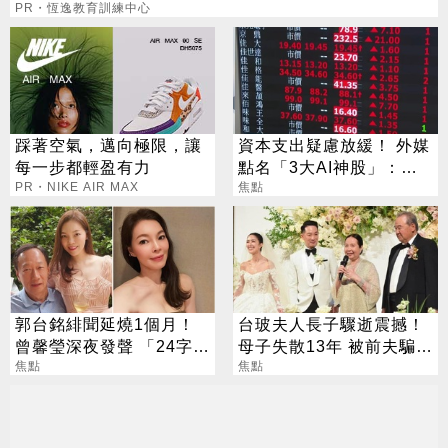
PR・恆逸教育訓練中心
踩著空氣，邁向極限，讓
資本支出疑慮放緩！ 外媒
每一步都輕盈有力
點名「3大AI神股」：沒
PR・NIKE AIR MAX
它不行
焦點
郭台銘緋聞延燒1個月！
台玻夫人長子驟逝震撼！
曾馨瑩深夜發聲 「24字」
母子失散13年 被前夫騙
吐盡最心繫的事
焦點
「愛兒已夭折」
焦點