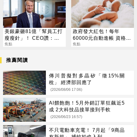
美銀豪砸81億「幫員工打
政府發大紅包！每年
瘦瘦針」！ CEO讚：一
60000元自動進帳 資格一
項值得的投資
焦點
次看
焦點
推薦閱讀
傳川普擬對多晶矽「徵15%關
稅」 經濟部回應了
(2026/08/06 17:06)
AI餵飽飽！5月外銷訂單狂飆近5
成 2大科技品接單接到手軟
(2026/06/23 16:57)
不只電動車充電！ 7月起「9商品
有新規」 捕蚊拍也入列