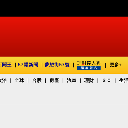
新聞王
57爆新聞
夢想街57號
更多+
政治
全球
台股
房產
汽車
理財
３Ｃ
生