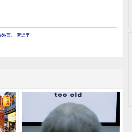
裴洛西
、
習近平