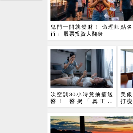
鬼門一開就發財！ 命理師點名
肖」 股票投資大翻身
吹空調30小時竟抽搐送
美銀
醫！ 醫揭「真正元
打瘦
兇」：不是冷氣
一項