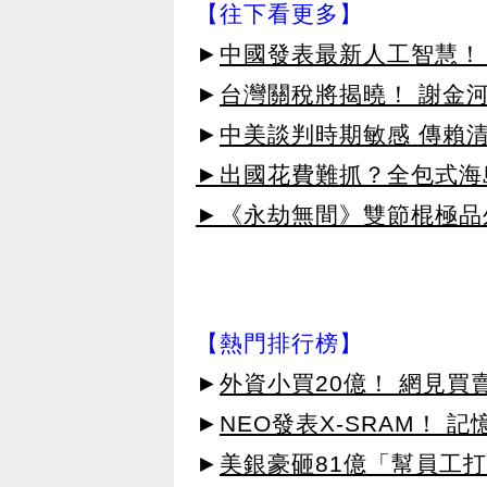
【往下看更多】
►
中國發表最新人工智慧！ 靠
►
台灣關稅將揭曉！ 謝金
►
中美談判時期敏感 傳賴
►出國花費難抓？全包式海島
►《永劫無間》雙節棍極品
【熱門排行榜】
►
外資小買20億！ 網見買
►
NEO發表X-SRAM！
►
美銀豪砸81億「幫員工打