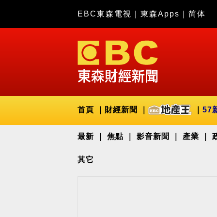
EBC東森電視
｜
東森Apps
｜
简体
首頁
財經新聞
57
最新
焦點
影音新聞
產業
其它