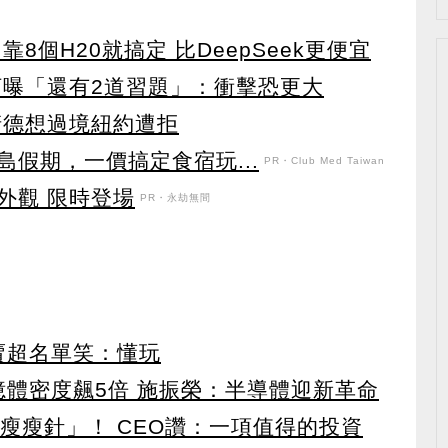
8個H20就搞定 比DeepSeek更便宜
河曝「還有2道習題」：衝擊恐更大
清德想過境紐約遭拒
假期，一價搞定食宿玩...
PR・Club Med Taiwan
外觀 限時登場
PR・永劫無間
賣超名單笑：懂玩
 記憶體密度飆5倍 施振榮：半導體迎新革命
瘦瘦針」！ CEO讚：一項值得的投資