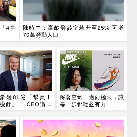
「4生
陳時中：高齡勞參率若升至25% 可增
70萬勞動人口
PR
PR・NIKE AIR MAX
豪砸81億「幫員工
踩著空氣，邁向極限，讓
瘦針」！ CEO讚：
每一步都輕盈有力
值得的投資