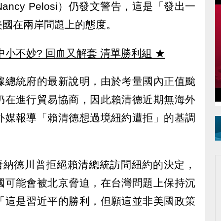
ncy Pelosi）仍發文警告，這是「發出一
美國在兩岸問題上的態度。
中小不妙? 回血又解套 清單勝利組
★
據總統府的最新說明，由於考量國內正值颱
仍在進行貿易協商，因此賴清德近期無海外
外媒報導「賴清德想過境紐約遭拒」的基調
唐納德川普拒絕賴清總統訪問紐約的決定，
國可能會被北京脅迫，在台灣問題上保持沉
「這是習近平的勝利，但願這並非美國政策