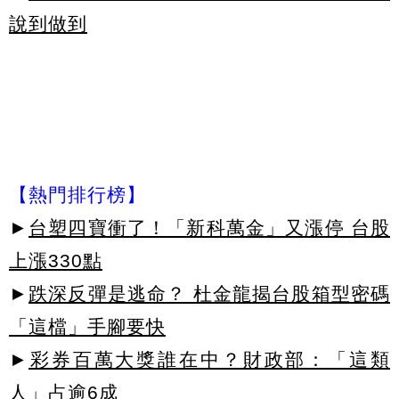
說到做到
【熱門排行榜】
►
台塑四寶衝了！「新科萬金」又漲停 台股
上漲330點
►
跌深反彈是逃命？ 杜金龍揭台股箱型密碼
「這檔」手腳要快
►
彩券百萬大獎誰在中？財政部：「這類
人」占逾6成