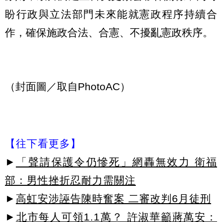
盼行政與立法部門未來能就憲政程序持續合
作，確保施政合法、合憲、不擾亂憲政秩序。
（封面圖／取自PhotoAC）
【往下看更多】
►
「聲請保護令仍慘死」網轟無效力 衛福
部：男性挫折忍耐力需關注
►
高虹安涉誣告陳時奮案 二審改判6月徒刑
►
北市每人可領1.1萬？ 許淑華籲蔣萬安：