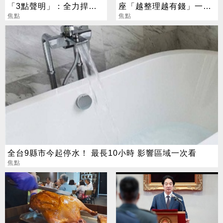
「3點聲明」：全力捍衛
座「越整理越有錢」一路
捐款人權益
焦點
旺運到10月
焦點
全台9縣市今起停水！ 最長10小時 影響區域一次看
焦點