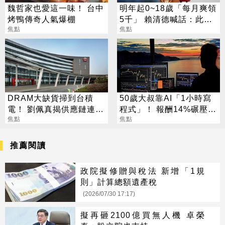
魏哲家也愛這一味！ 台中
明年起0~18歲「每月爽領
烤鴨傳奇人氣爆棚
5千」 賴清德喊話：此時
焦點
不生待何時
焦點
DRAM大缺貨掃到台積
50歲大叔靠AI「1小時寫
電！ 劉佩真揭供應鏈連鎖
程式」！ 報酬14%碾壓標
效應
焦點
普 直接辭職去炒股
焦點
推薦閱讀
政院擬修贈與稅法 新增「1規
則」計算總額遺產稅
(2026/07/30 17:17)
擬再砸2100億買無人機 卓榮