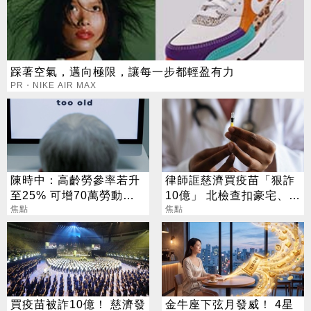
踩著空氣，邁向極限，讓每一步都輕盈有力
PR・NIKE AIR MAX
陳時中：高齡勞參率若升
律師誆慈濟買疫苗「狠詐
至25% 可增70萬勞動人
10億」 北檢查扣豪宅、搜
口
焦點
出158公斤黃金
焦點
買疫苗被詐10億！ 慈濟發
金牛座下弦月發威！ 4星