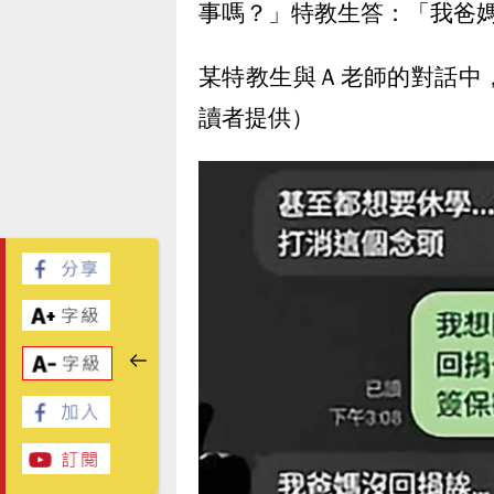
事嗎？」特教生答：「我爸
某特教生與Ａ老師的對話中
讀者提供）