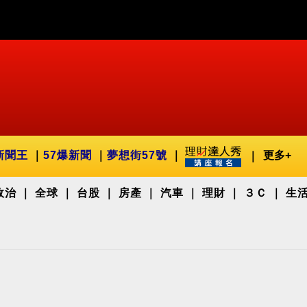
新聞王
57爆新聞
夢想街57號
更多+
政治
全球
台股
房產
汽車
理財
３Ｃ
生