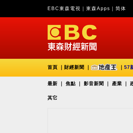
EBC東森電視
｜
東森Apps
｜
简体
首頁
財經新聞
57
最新
焦點
影音新聞
產業
其它