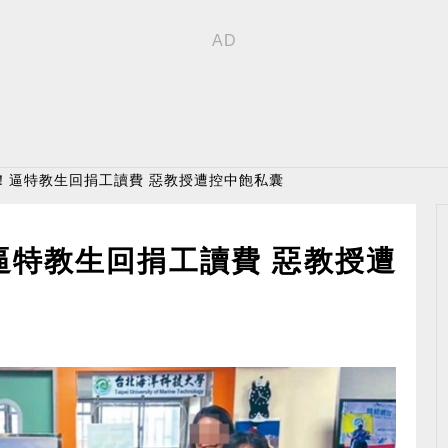
！逼特教生回捐工讀費 惡教授遭控中飽私囊
逼特教生回捐工讀費 惡教授遭