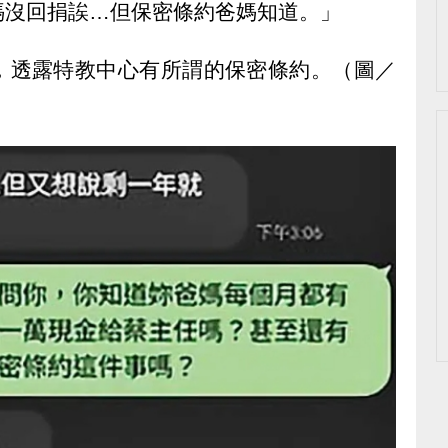
媽沒回捐誒…但保密條約爸媽知道。」
，透露特教中心有所謂的保密條約。（圖／