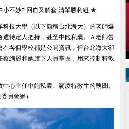
中小不妙? 回血又解套 清單勝利組
★
洋科技大學（以下簡稱台北海大）的老師爆
會遭特定人把持，甚至中飽私囊。Ａ老師告
會在各個學校都是公開資訊，但台北海大卻
任蔡絢麗和她旗下人員掌握，用來控制特教
教中心主任中飽私囊、霸凌特教生的醜聞。
生委員會網）