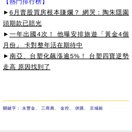
【熱門排行榜】
►
6月賣股買房根本賺爛？ 網哭：陶朱隱園
頭期款已賠光
►
一年出國4次！ 他曝安排旅遊「黃金4個
月份」 卡對整年活在期待中
►
南亞、台塑化飆漲逾5%！ 台塑四寶逆勢
走高 原因找到了
關鍵字：
永豐金
、
三商壽
、
金控
、
併購
、
京城銀