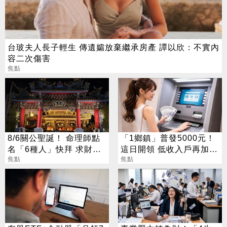
台玻夫人長子輕生 傳遺孀放棄繼承房產 譚以欣：不實內
容二次傷害
焦點
8/6關公聖誕！ 命理師點
「1鄉鎮」普發5000元！
名「6種人」快拜 求財求
這日開領 低收入戶再加碼
職保平安
焦點
2000元
焦點