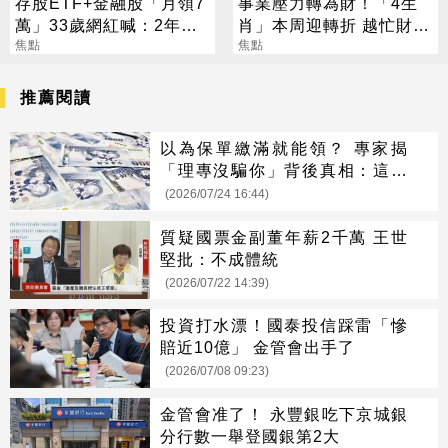
存股ETF+金融股「月領7
事業壓力轉為財！「4生
萬」33歲網紅喊：2年內
肖」本周迎轉折 越忙財運
要退休
焦點
越旺
焦點
推薦閱讀
以為保單繳滿就能領？ 專家揭
「理專沒騙你」背後真相：這點
最可怕
(2026/07/24 16:44)
質疑國票金副董年薪2千萬 王世
堅批：不成體統
(2026/07/22 14:39)
投資打水漂！國泰投信踩雷「慘
賠近10億」 金管會出手了
(2026/07/08 09:23)
金管會准了！ 永豐銀吃下京城銀
分行數一舉登國銀第2大