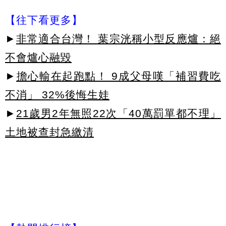
【往下看更多】
►
非常適合台灣！ 葉宗洸稱小型反應爐：絕
不會爐心融毀
►
擔心輸在起跑點！ 9成父母嘆「補習費吃
不消」 32%後悔生娃
►
21歲男2年無照22次「40萬罰單都不理」
土地被查封急繳清