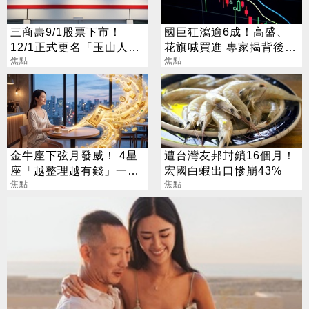
三商壽9/1股票下市！
國巨狂瀉逾6成！高盛、
12/1正式更名「玉山人
花旗喊買進 專家揭背後真
壽」
焦點
相
焦點
金牛座下弦月發威！ 4星
遭台灣友邦封鎖16個月！
座「越整理越有錢」一路
宏國白蝦出口慘崩43%
旺運到10月
焦點
焦點