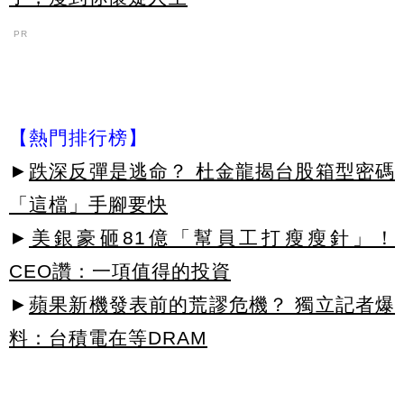
PR
【熱門排行榜】
►
跌深反彈是逃命？ 杜金龍揭台股箱型密碼
「這檔」手腳要快
►
美銀豪砸81億「幫員工打瘦瘦針」！
CEO讚：一項值得的投資
►
蘋果新機發表前的荒謬危機？ 獨立記者爆
料：台積電在等DRAM