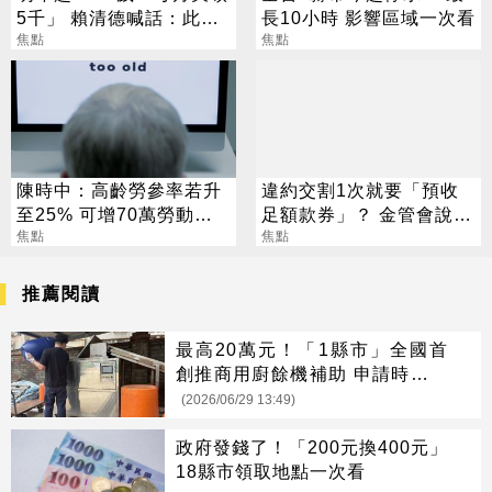
5千」 賴清德喊話：此時
長10小時 影響區域一次看
不生待何時
焦點
焦點
陳時中：高齡勞參率若升
違約交割1次就要「預收
至25% 可增70萬勞動人
足額款券」？ 金管會說話
口
焦點
了
焦點
推薦閱讀
最高20萬元！「1縣市」全國首
創推商用廚餘機補助 申請時間曝
光
(2026/06/29 13:49)
政府發錢了！「200元換400元」
18縣市領取地點一次看