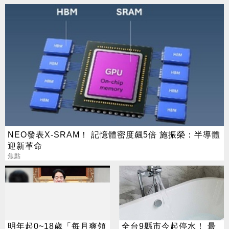
NEO發表X-SRAM！ 記憶體密度飆5倍 施振榮：半導體
迎新革命
焦點
明年起0~18歲「每月爽領
全台9縣市今起停水！ 最