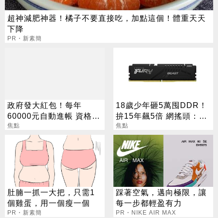
超神減肥神器！橘子不要直接吃，加點這個！體重天天
下降
PR・新素簡
政府發大紅包！每年
18歲少年砸5萬囤DDR！
60000元自動進帳 資格一
拚15年飆5倍 網搖頭：會
次看
焦點
報廢
焦點
肚腩一抓一大把，只需1
踩著空氣，邁向極限，讓
個雞蛋，用一個瘦一個
每一步都輕盈有力
PR・新素簡
PR・NIKE AIR MAX