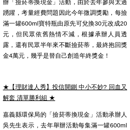
辦「撿菸蒂換現金」活動，由於去年參與太過
踴躍，考量經費問題因此今年微調獎勵，每撿
滿一罐600ml寶特瓶由原先可兌換30元改成20
元，但民眾依舊熱情不減，根據承辦人員透
露，還有民眾半年來不斷撿菸蒂，最終抱回獎
金4萬元，幾乎是替自己創造年終獎金！
★【理財達人秀】投信開鍘 中小不妙? 回血又
解套 清單勝利組
★
嘉義縣環保局的「撿菸蒂換現金」活動承辦人
吳先生表示，去年舉辦活動每集滿一罐600ml