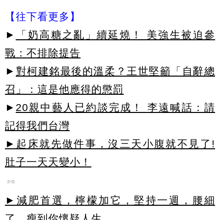
【往下看更多】
►
「奶高糖之亂」續延燒！ 美強生被迫參
戰：不排除提告
►
對柯建銘最後的溫柔？王世堅籲「自辭總
召」：這是他應得的懲罰
►
20親中藝人已約談完成！ 李遠喊話：請
記得我們台灣
►起床就先做件事，沒三天小腹就不見了!
肚子一天天變小！
PR
►減肥首選，檸檬加它，堅持一週，腰細
了，瘦到你懷疑人生