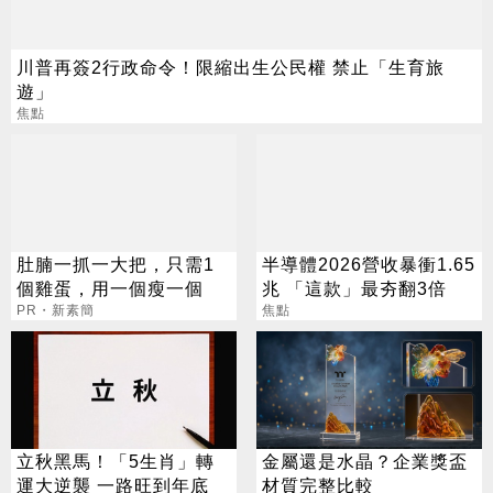
川普再簽2行政命令！限縮出生公民權 禁止「生育旅
遊」
焦點
肚腩一抓一大把，只需1
半導體2026營收暴衝1.65
個雞蛋，用一個瘦一個
兆 「這款」最夯翻3倍
PR・新素簡
焦點
立秋黑馬！「5生肖」轉
金屬還是水晶？企業獎盃
運大逆襲 一路旺到年底
材質完整比較