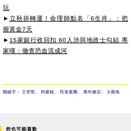
玩
►
立秋拚轉運！命理師點名「6生肖」：把
握黃金7天
►
15家銀行收回扣 60人涉與地政士勾結 專
家嘆：徹查恐血流成河
關鍵字：
王世堅
、
柯建銘
、
民進黨團
、
萬年總召
、
大罷免
您也可能喜歡