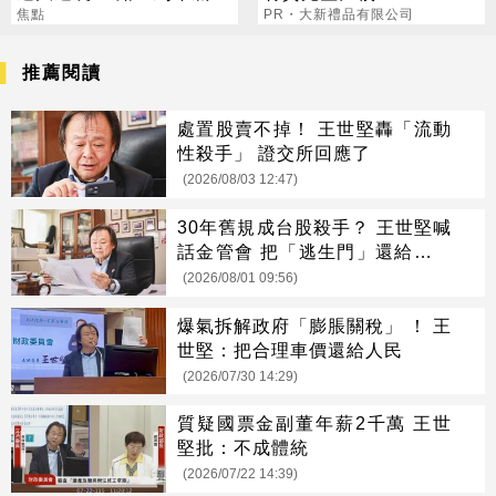
焦點
PR・大新禮品有限公司
推薦閱讀
處置股賣不掉！ 王世堅轟「流動
性殺手」 證交所回應了
(2026/08/03 12:47)
30年舊規成台股殺手？ 王世堅喊
話金管會 把「逃生門」還給投資
人
(2026/08/01 09:56)
爆氣拆解政府「膨脹關稅」 ！ 王
世堅：把合理車價還給人民
(2026/07/30 14:29)
質疑國票金副董年薪2千萬 王世
堅批：不成體統
(2026/07/22 14:39)