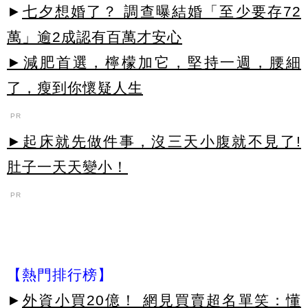
►
七夕想婚了？ 調查曝結婚「至少要存72
萬」逾2成認有百萬才安心
►減肥首選，檸檬加它，堅持一週，腰細
了，瘦到你懷疑人生
PR
►起床就先做件事，沒三天小腹就不見了!
肚子一天天變小！
PR
【熱門排行榜】
►
外資小買20億！ 網見買賣超名單笑：懂