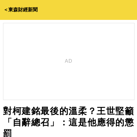
＜東森財經新聞
對柯建銘最後的溫柔？王世堅籲
「自辭總召」：這是他應得的懲
罰