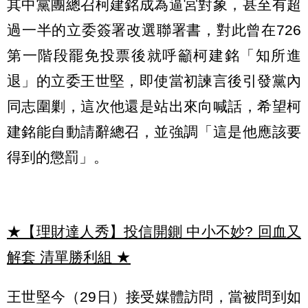
其中黨團總召柯建銘成為逼宮對象，甚至有超
過一半的立委簽署改選聯署書，對此曾在726
第一階段罷免投票後就呼籲柯建銘「知所進
退」的立委王世堅，即使當初諫言後引發黨內
同志圍剿，這次他還是站出來向喊話，希望柯
建銘能自動請辭總召，並強調「這是他應該要
得到的懲罰」。
★【理財達人秀】投信開鍘 中小不妙? 回血又
解套 清單勝利組
★
王世堅今（29日）接受媒體訪問，當被問到如