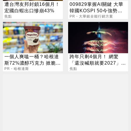
遭台灣友邦封鎖16個月！
009829掌握AI關鍵 大華
宏國白蝦出口慘崩43%
韓國KOSPI 50今強勢開
焦點
募
PR・大華銀全能行銷方案
一個人爽嗑一桶？哈根達
跨年只剩4個月！ 網驚
斯72%濃醇巧克力 掀脆友
「還沒喊順就要2027」
共鳴
PR・哈根達斯
這句最狠超恐怖
焦點